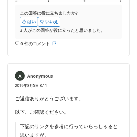
この回答は役に立ちましたか?
はい
いいえ
3 人がこの回答が役に立ったと思いました。
0 件のコメント
コ
レ
メ
ポ
ン
ー
ト
ト
は
Anonymous
あ
り
2019年8月5日 3:11
ま
せ
ご返信ありがとうございます。
ん
以下、ご確認ください。
下記のリンクを参考に行っていらっしゃると
思いますが、