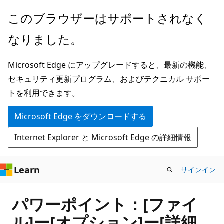
メ
このブラウザーはサポートされなく
イ
なりました。
ン
コ
Microsoft Edge にアップグレードすると、最新の機能、
ン
セキュリティ更新プログラム、およびテクニカル サポー
テ
トを利用できます。
ン
ツ
Microsoft Edge をダウンロードする
に
Internet Explorer と Microsoft Edge の詳細情報
ス
キ
ッ
Learn
サインイン
プ
パワーポイント：[ファイ
ル]ー[オプション]ー[詳細