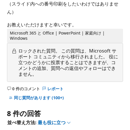
（スライド内への番号印刷をしたいわけではありませ
ん）
お教えいただけますと幸いです。
Microsoft 365 と Office | PowerPoint | 家庭向け |
Windows
ロックされた質問。
この質問は、Microsoft サ
ポート コミュニティから移行されました。 役に
立つかどうかに投票することはできますが、コ
メントの追加、質問への返信やフォローはでき
ません。
0 件のコメント
レポート
コ
メ
同じ質問があります
(100+)
ン
ト
8 件の回答
は
あ
並べ替え方法:
最も役に立つ
り