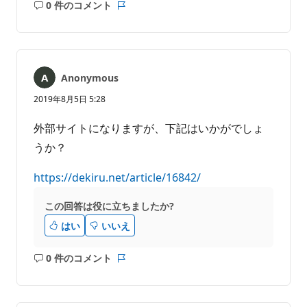
0 件のコメント
コ
レ
メ
ポ
ン
ー
ト
ト
は
Anonymous
あ
り
2019年8月5日 5:28
ま
せ
外部サイトになりますが、下記はいかがでしょ
ん
うか？
https://dekiru.net/article/16842/
この回答は役に立ちましたか?
はい
いいえ
0 件のコメント
コ
レ
メ
ポ
ン
ー