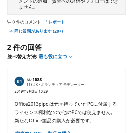
メントの追加、質問への返信やフォローはでき
ません。
0 件のコメント
レポート
コ
メ
同じ質問があります
(20+)
ン
ト
2 件の回答
は
あ
並べ替え方法:
最も役に立つ
り
ま
せ
kt-1688
ん
評
113.5K
•
ボランティア モデレーター
価
2019年8月3日 10:29
の
ポ
イ
Office2013pipc は元々持っていたPCに付属する
ン
ト
ライセンス権利なので他のPCでは使えません。
新たなOffice製品の購入が必要です。