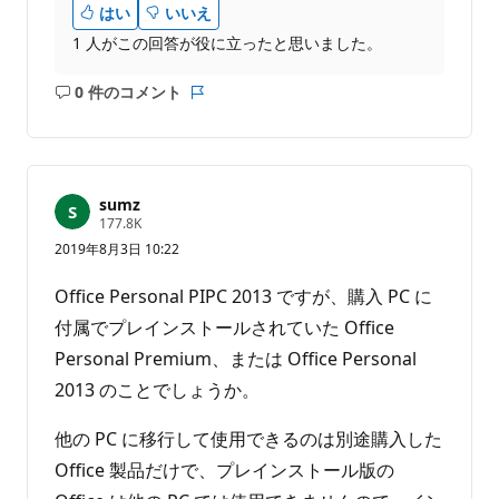
はい
いいえ
1 人がこの回答が役に立ったと思いました。
0 件のコメント
コ
レ
メ
ポ
ン
ー
ト
ト
は
sumz
あ
評
177.8K
価
り
2019年8月3日 10:22
の
ま
ポ
せ
イ
Office Personal PIPC 2013 ですが、購入 PC に
ン
ん
ト
付属でプレインストールされていた Office
Personal Premium、または Office Personal
2013 のことでしょうか。
他の PC に移行して使用できるのは別途購入した
Office 製品だけで、プレインストール版の