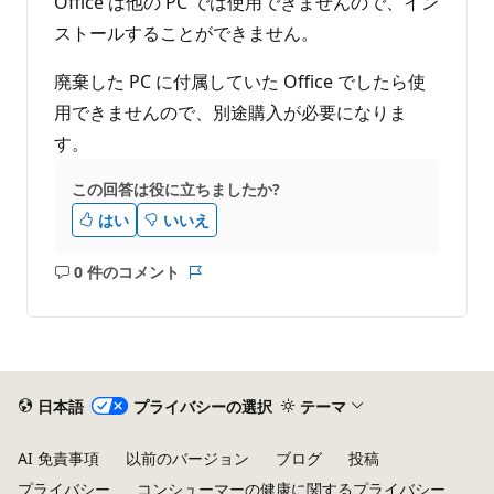
Office は他の PC では使用できませんので、イン
ストールすることができません。
廃棄した PC に付属していた Office でしたら使
用できませんので、別途購入が必要になりま
す。
この回答は役に立ちましたか?
はい
いいえ
0 件のコメント
コ
レ
メ
ポ
ン
ー
ト
ト
は
あ
日本語
プライバシーの選択
テーマ
り
ま
AI 免責事項
以前のバージョン
ブログ
投稿
せ
プライバシー
コンシューマーの健康に関するプライバシー
ん