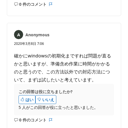
0 件のコメント
コ
レ
メ
ポ
ン
ー
ト
ト
は
Anonymous
あ
り
2020年3月8日 7:06
ま
せ
確かにwindowsの初期化まですれば問題が直る
ん
かと思いますが、準備含め作業に時間がかかる
のと思うので、この方法以外での対応方法につ
いて、まずは試したいと考えています。
この回答は役に立ちましたか?
はい
いいえ
5 人がこの回答が役に立ったと思いました。
0 件のコメント
コ
レ