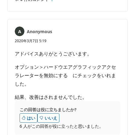
コ
レ
メ
ポ
ン
ー
ト
ト
は
Anonymous
あ
り
2020年3月7日 5:19
ま
せ
アドバイスありがとうございます。
ん
オプション＞ハードウエアグラフィックアクセ
ラレーターを無効にする にチェックをいれま
した。
結果、改善はされませんでした。
この回答は役に立ちましたか?
はい
いいえ
6 人がこの回答が役に立ったと思いました。