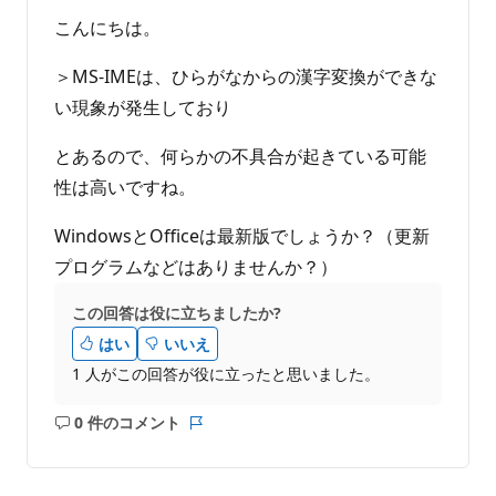
ま
せ
こんにちは。
ん
＞MS-IMEは、ひらがなからの漢字変換ができな
い現象が発生しており
とあるので、何らかの不具合が起きている可能
性は高いですね。
WindowsとOfficeは最新版でしょうか？（更新
プログラムなどはありませんか？）
この回答は役に立ちましたか?
はい
いいえ
1 人がこの回答が役に立ったと思いました。
0 件のコメント
コ
レ
メ
ポ
ン
ー