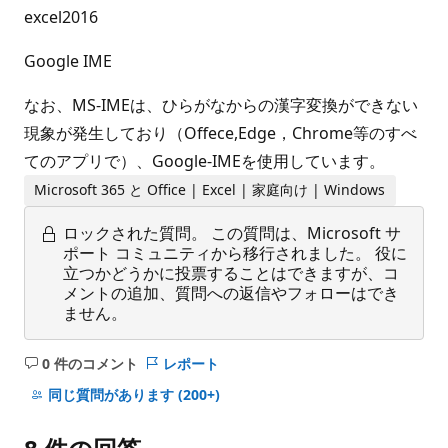
excel2016
Google IME
なお、MS-IMEは、ひらがなからの漢字変換ができない
現象が発生しており（Offece,Edge，Chrome等のすべ
てのアプリで）、Google-IMEを使用しています。
Microsoft 365 と Office | Excel | 家庭向け | Windows
ロックされた質問。
この質問は、Microsoft サ
ポート コミュニティから移行されました。 役に
立つかどうかに投票することはできますが、コ
メントの追加、質問への返信やフォローはでき
ません。
0 件のコメント
レポート
コ
メ
同じ質問があります
(200+)
ン
ト