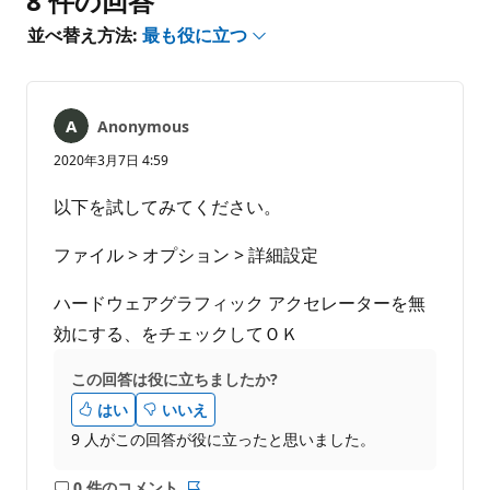
8 件の回答
は
あ
並べ替え方法:
最も役に立つ
り
ま
せ
ん
Anonymous
2020年3月7日 4:59
以下を試してみてください。
ファイル > オプション > 詳細設定
ハードウェアグラフィック アクセレーターを無
効にする、をチェックしてＯＫ
この回答は役に立ちましたか?
はい
いいえ
9 人がこの回答が役に立ったと思いました。
0 件のコメント