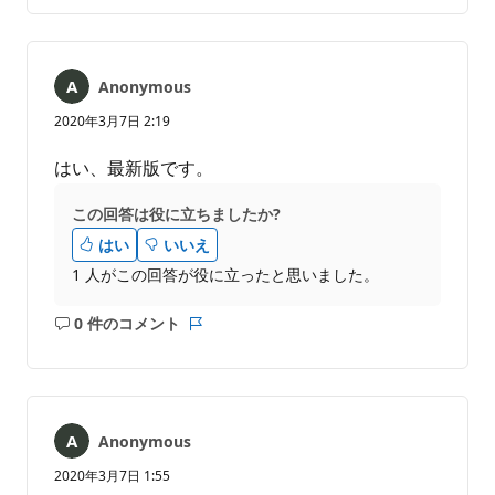
メ
ポ
ン
ー
ト
ト
は
Anonymous
あ
り
2020年3月7日 2:19
ま
せ
はい、最新版です。
ん
この回答は役に立ちましたか?
はい
いいえ
1 人がこの回答が役に立ったと思いました。
0 件のコメント
コ
レ
メ
ポ
ン
ー
ト
ト
は
Anonymous
あ
り
2020年3月7日 1:55