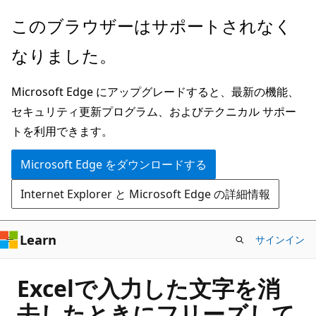
メ
このブラウザーはサポートされなく
イ
なりました。
ン
コ
Microsoft Edge にアップグレードすると、最新の機能、
ン
セキュリティ更新プログラム、およびテクニカル サポー
テ
トを利用できます。
ン
ツ
Microsoft Edge をダウンロードする
に
Internet Explorer と Microsoft Edge の詳細情報
ス
キ
ッ
Learn
サインイン
プ
Excelで入力した文字を消
去したときにフリーズして