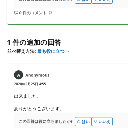
0 件のコメント
コ
レ
メ
ポ
ン
ー
ト
ト
は
1 件の追加の回答
あ
並べ替え方法:
最も役に立つ
り
ま
せ
ん
Anonymous
2020年2月25日 4:55
出来ました。
ありがとうございます。
この回答は役に立ちましたか?
はい
いいえ