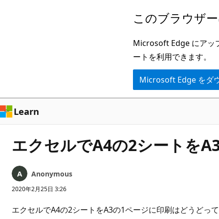
メ
このブラウザー
イ
ン
Microsoft Ed
コ
ートを利用できます。
ン
Microsoft Edge
テ
ン
ツ
Learn
に
ス
エクセルでA4の2シートをA
キ
ッ
Anonymous
プ
2020年2月25日 3:26
エクセルでA4の2シートをA3の1ページに印刷はどうどっ