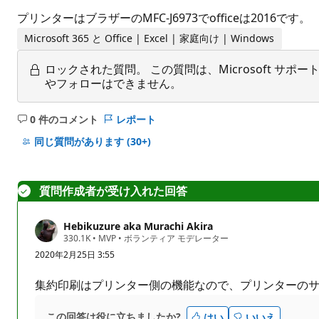
プリンターはブラザーのMFC-J6973でofficeは2016です。
Microsoft 365 と Office | Excel | 家庭向け | Windows
ロックされた質問。
この質問は、Microsoft 
やフォローはできません。
0 件のコメント
レポート
コ
メ
同じ質問があります
(30+)
ン
ト
は
質問作成者が受け入れた回答
あ
り
Hebikuzure aka Murachi Akira
ま
評
330.1K
•
MVP
•
ボランティア モデレーター
せ
価
2020年2月25日 3:55
の
ん
ポ
イ
集約印刷はプリンター側の機能なので、プリンターの
ン
ト
この回答は役に立ちましたか?
はい
いいえ