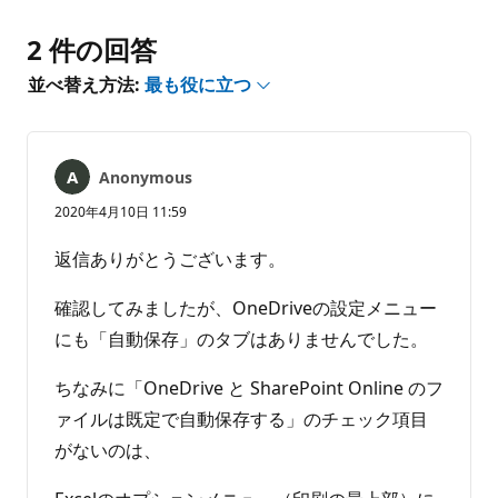
ン
ト
2 件の回答
は
あ
並べ替え方法:
最も役に立つ
り
ま
せ
ん
Anonymous
2020年4月10日 11:59
返信ありがとうございます。
確認してみましたが、OneDriveの設定メニュー
にも「自動保存」のタブはありませんでした。
ちなみに「OneDrive と SharePoint Online のフ
ァイルは既定で自動保存する」のチェック項目
がないのは、