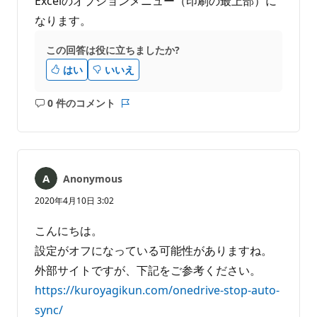
Excelのオプションメニュー（印刷の最上部）に
なります。
この回答は役に立ちましたか?
はい
いいえ
0 件のコメント
コ
レ
メ
ポ
ン
ー
ト
ト
は
Anonymous
あ
り
2020年4月10日 3:02
ま
せ
こんにちは。
ん
設定がオフになっている可能性がありますね。
外部サイトですが、下記をご参考ください。
https://kuroyagikun.com/onedrive-stop-auto-
sync/