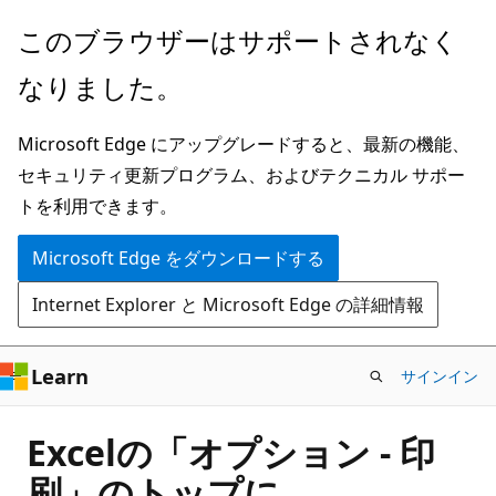
メ
このブラウザーはサポートされなく
イ
なりました。
ン
コ
Microsoft Edge にアップグレードすると、最新の機能、
ン
セキュリティ更新プログラム、およびテクニカル サポー
テ
トを利用できます。
ン
ツ
Microsoft Edge をダウンロードする
に
Internet Explorer と Microsoft Edge の詳細情報
ス
キ
ッ
Learn
サインイン
プ
Excelの「オプション - 印
刷」のトップに