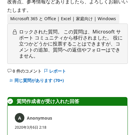
改善点、参考情報などありましたら、よろしくお願いい
たします。
Microsoft 365 と Office | Excel | 家庭向け | Windows
ロックされた質問。
この質問は、Microsoft サ
ポート コミュニティから移行されました。 役に
立つかどうかに投票することはできますが、コ
メントの追加、質問への返信やフォローはでき
ません。
0 件のコメント
レポート
コ
メ
同じ質問があります
(70+)
ン
ト
は
質問作成者が受け入れた回答
あ
り
Anonymous
ま
せ
2020年3月6日 2:18
ん