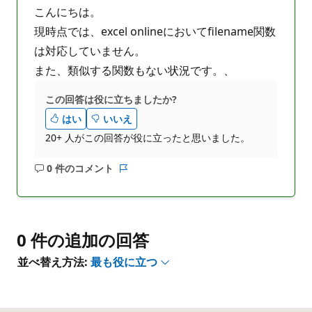
こんにちは。
現時点では、excel onlineにおいてfilename関数
は対応していません。
また、類似する関数もない状況です。、
この回答は役に立ちましたか?
はい
いいえ
20+ 人がこの回答が役に立ったと思いました。
0 件のコメント
コ
レ
メ
ポ
ン
ー
ト
ト
は
0 件の追加の回答
あ
並べ替え方法:
最も役に立つ
り
ま
せ
ん