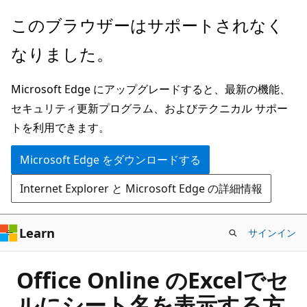
メ
このブラウザーはサポートされなく
イ
なりました。
ン
コ
Microsoft Edge にアップグレードすると、最新の機能、
ン
セキュリティ更新プログラム、およびテクニカル サポー
テ
トを利用できます。
ン
ツ
Microsoft Edge をダウンロードする
に
Internet Explorer と Microsoft Edge の詳細情報
ス
キ
ッ
Learn
サインイン
プ
Office Online のExcelでセ
ルにシート名を表示する方