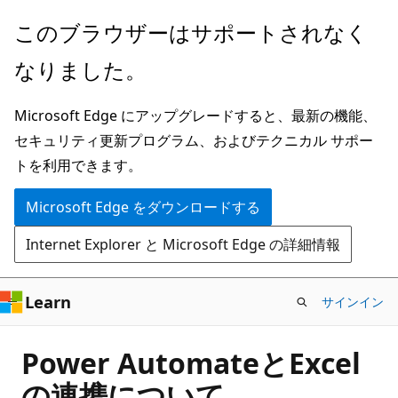
メ
このブラウザーはサポートされなく
イ
なりました。
ン
コ
Microsoft Edge にアップグレードすると、最新の機能、
ン
セキュリティ更新プログラム、およびテクニカル サポー
テ
トを利用できます。
ン
ツ
Microsoft Edge をダウンロードする
に
Internet Explorer と Microsoft Edge の詳細情報
ス
キ
ッ
Learn
サインイン
プ
Power AutomateとExcel
の連携について