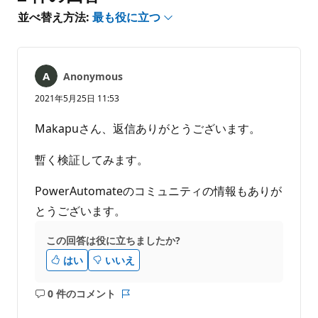
は
あ
並べ替え方法:
最も役に立つ
り
ま
せ
ん
Anonymous
2021年5月25日 11:53
Makapuさん、返信ありがとうございます。
暫く検証してみます。
PowerAutomateのコミュニティの情報もありが
とうございます。
この回答は役に立ちましたか?
はい
いいえ
0 件のコメント
コ
レ
メ
ポ