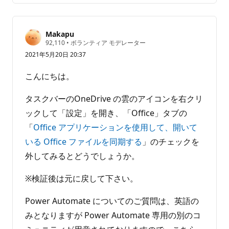
ン
ー
ト
ト
は
Makapu
あ
評
92,110
•
ボランティア モデレーター
価
り
2021年5月20日 20:37
の
ま
ポ
せ
イ
こんにちは。
ン
ん
ト
タスクバーのOneDrive の雲のアイコンを右クリ
ックして「設定」を開き、「Office」タブの
「
Office アプリケーションを使用して、開いて
いる Office ファイルを同期する
」のチェックを
外してみるとどうでしょうか。
※検証後は元に戻して下さい。
Power Automate についてのご質問は、英語の
みとなりますが Power Automate 専用の別のコ