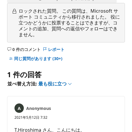
ロックされた質問。
この質問は、Microsoft サ
ポート コミュニティから移行されました。 役に
立つかどうかに投票することはできますが、コ
メントの追加、質問への返信やフォローはでき
ません。
0 件のコメント
レポート
コ
メ
同じ質問があります
(30+)
ン
ト
1 件の回答
は
あ
並べ替え方法:
最も役に立つ
り
ま
せ
ん
Anonymous
2021年5月12日 7:32
T.Hiroshima さん、こんにちは。