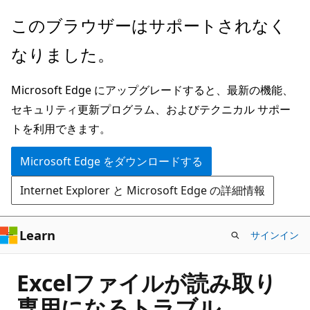
メ
このブラウザーはサポートされなく
イ
なりました。
ン
コ
Microsoft Edge にアップグレードすると、最新の機能、
ン
セキュリティ更新プログラム、およびテクニカル サポー
テ
トを利用できます。
ン
ツ
Microsoft Edge をダウンロードする
に
Internet Explorer と Microsoft Edge の詳細情報
ス
キ
ッ
Learn
サインイン
プ
Excelファイルが読み取り
専用になるトラブル