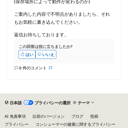
(保存場所によって動作が変わるのか)
ご案内した内容で不明点がありましたら、それ
もお気軽に書き込んでください。
返信お待ちしております。
この回答は役に立ちましたか?
はい
いいえ
0 件のコメント
コ
レ
メ
ポ
ン
ー
ト
ト
は
あ
日本語
プライバシーの選択
テーマ
り
ま
AI 免責事項
以前のバージョン
ブログ
投稿
せ
プライバシー
コンシューマーの健康に関するプライバシー
ん