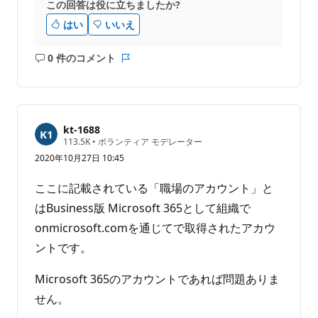
この回答は役に立ちましたか?
はい
いいえ
0 件のコメント
コ
レ
メ
ポ
ン
ー
ト
ト
は
kt-1688
あ
評
113.5K
•
ボランティア モデレーター
価
り
2020年10月27日 10:45
の
ま
ポ
せ
イ
ここに記載されている「職場のアカウント」と
ン
ん
ト
はBusiness版 Microsoft 365として組織で
onmicrosoft.comを通じてで取得されたアカウ
ントです。
Microsoft 365のアカウントであれば問題ありま
せん。