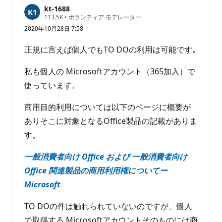
は
kt-1688
あ
評
113.5K
•
ボランティア モデレーター
価
り
2020年10月28日 7:58
の
ま
ポ
せ
イ
正規に言えば個人でもTO DOの利用は可能です｡
ン
ん
ト
私も個人の Microsoftアカウント（365加入）で
使っています。
商用目的利用については以下のページに概要が
ありそこに対象となるOffice製品の記載がありま
す。
一般消費者向け Office および 一般消費者向け
Office 関連製品の商用利用権についてー
Microsoft
TO DOの件は触れられていないのですが、個人
で取得する Microsoftアカウントそのものには商