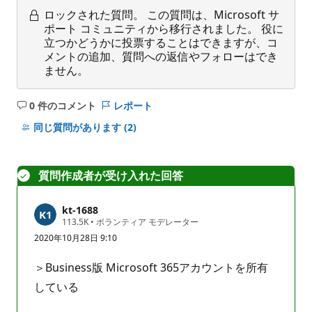
ロックされた質問。
この質問は、Microsoft サ
ポート コミュニティから移行されました。 役に
立つかどうかに投票することはできますが、コ
メントの追加、質問への返信やフォローはでき
ません。
0 件のコメント
レポート
コ
メ
同じ質問があります
(2)
ン
ト
は
質問作成者が受け入れた回答
あ
り
kt-1688
ま
評
113.5K
•
ボランティア モデレーター
せ
価
2020年10月28日 9:10
の
ん
ポ
イ
＞Business版 Microsoft 365アカウントを所有
ン
ト
している