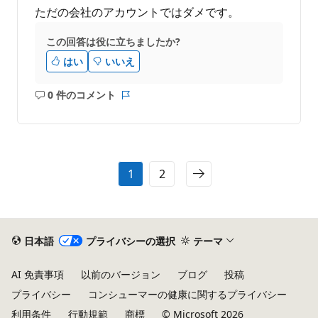
ただの会社のアカウントではダメです。
この回答は役に立ちましたか?
はい
いいえ
0 件のコメント
コ
レ
メ
ポ
ン
ー
ト
ト
は
1
2
あ
り
ま
せ
ん
日本語
プライバシーの選択
テーマ
AI 免責事項
以前のバージョン
ブログ
投稿
プライバシー
コンシューマーの健康に関するプライバシー
利用条件
行動規範
商標
© Microsoft 2026