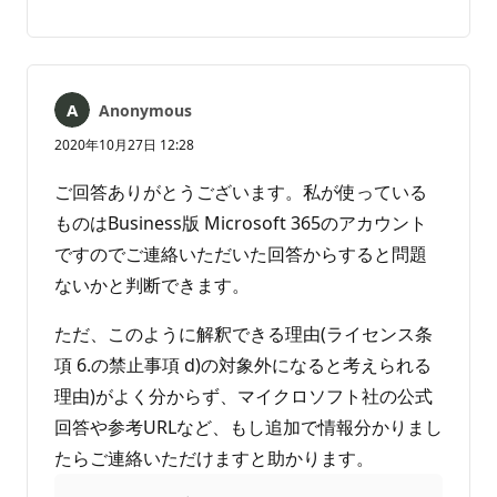
コ
レ
メ
ポ
ン
ー
ト
ト
は
Anonymous
あ
り
2020年10月27日 12:28
ま
せ
ご回答ありがとうございます。私が使っている
ん
ものはBusiness版 Microsoft 365のアカウント
ですのでご連絡いただいた回答からすると問題
ないかと判断できます。
ただ、このように解釈できる理由(ライセンス条
項 6.の禁止事項 d)の対象外になると考えられる
理由)がよく分からず、マイクロソフト社の公式
回答や参考URLなど、もし追加で情報分かりまし
たらご連絡いただけますと助かります。