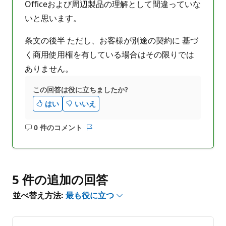
Officeおよび周辺製品の理解として間違っていな
いと思います。
条文の後半 ただし、お客様が別途の契約に 基づ
く商用使用権を有している場合はその限りでは
ありません。
この回答は役に立ちましたか?
はい
いいえ
0 件のコメント
コ
レ
メ
ポ
ン
ー
ト
ト
は
5 件の追加の回答
あ
並べ替え方法:
最も役に立つ
り
ま
せ