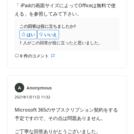
「 iPadの画面サイズによってOfficeは無料で使
える」を参照してみて下さい。
この回答は役に立ちましたか?
はい
いいえ
1 人がこの回答が役に立ったと思いました。
0 件のコメント
コ
レ
メ
ポ
ン
ー
ト
ト
は
Anonymous
あ
り
2021年1月11日 11:32
ま
せ
Microsoft 365のサブスクリプション契約をする
ん
予定ですので、その点は問題ありません。
ご丁寧な回答ありがとうございました。