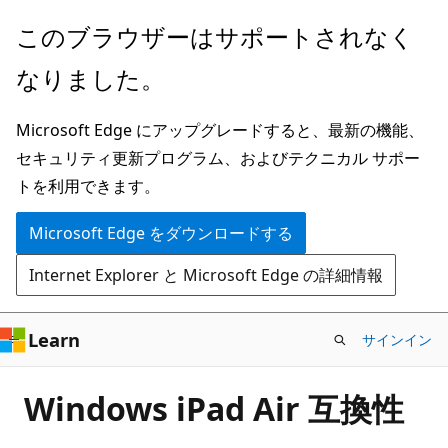
メ
このブラウザーはサポートされなく
イ
なりました。
ン
コ
Microsoft Edge にアップグレードすると、最新の機能、
ン
セキュリティ更新プログラム、およびテクニカル サポー
テ
トを利用できます。
ン
ツ
Microsoft Edge をダウンロードする
に
Internet Explorer と Microsoft Edge の詳細情報
ス
キ
ッ
Learn
サインイン
プ
Windows iPad Air 互換性