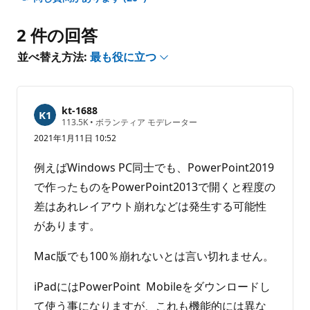
ン
ト
2 件の回答
は
あ
並べ替え方法:
最も役に立つ
り
ま
せ
kt-1688
ん
評
113.5K
•
ボランティア モデレーター
価
2021年1月11日 10:52
の
ポ
イ
例えばWindows PC同士でも、PowerPoint2019
ン
ト
で作ったものをPowerPoint2013で開くと程度の
差はあれレイアウト崩れなどは発生する可能性
があります。
Mac版でも100％崩れないとは言い切れません。
iPadにはPowerPoint Mobileをダウンロードし
て使う事になりますが、これも機能的には異な