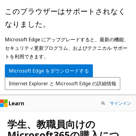
メ
このブラウザーはサポートされなく
イ
なりました。
ン
コ
Microsoft Edge にアップグレードすると、最新の機能、
ン
セキュリティ更新プログラム、およびテクニカル サポー
テ
トを利用できます。
ン
ツ
Microsoft Edge をダウンロードする
に
Internet Explorer と Microsoft Edge の詳細情報
ス
キ
ッ
Learn
サインイン
プ
学生、教職員向けの
Microsoft365の購入につ