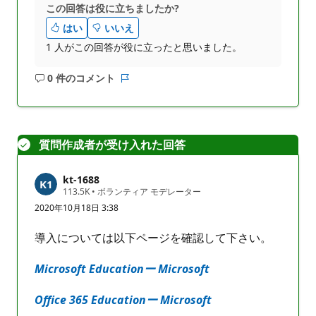
この回答は役に立ちましたか?
はい
いいえ
1 人がこの回答が役に立ったと思いました。
0 件のコメント
コ
レ
メ
ポ
ン
ー
ト
ト
質問作成者が受け入れた回答
は
あ
り
kt-1688
ま
評
113.5K
•
ボランティア モデレーター
価
せ
2020年10月18日 3:38
の
ん
ポ
イ
導入については以下ページを確認して下さい。
ン
ト
Microsoft Educationー Microsoft
Office 365 Educationー Microsoft