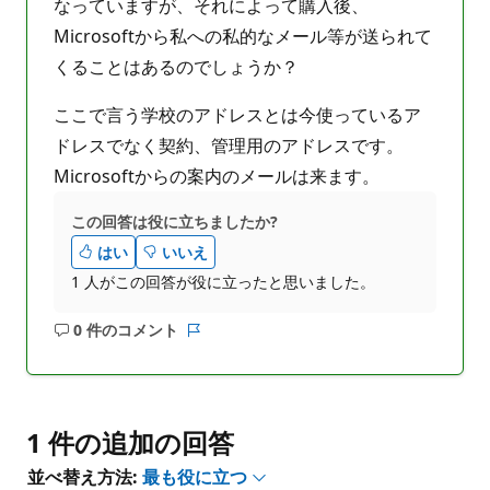
なっていますが、それによって購入後、
Microsoftから私への私的なメール等が送られて
くることはあるのでしょうか？
ここで言う学校のアドレスとは今使っているア
ドレスでなく契約、管理用のアドレスです。
Microsoftからの案内のメールは来ます。
この回答は役に立ちましたか?
はい
いいえ
1 人がこの回答が役に立ったと思いました。
0 件のコメント
コ
レ
メ
ポ
ン
ー
ト
ト
は
1 件の追加の回答
あ
並べ替え方法:
最も役に立つ
り