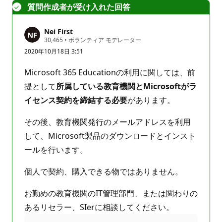
は
質問作成者が受け入れた回答
あ
り
Nei First
ま
評
30,465
•
ボランティア モデレーター
せ
価
2020年10月18日 3:51
の
ん
ポ
イ
Microsoft 365 Educationの利用に関しては、前
ン
ト
提として
所属している教育機関とMicrosoftがラ
イセンス契約を締結する必要
があります。
その後、教育機関発行のメールアドレスを利用
して、Microsoft製品のダウンロードとインスト
ールを行います。
個人で契約、購入できる物ではありません。
お勤めの教育機関のIT管理部門、または関わりの
あるリセラー、SIerに相談してください。