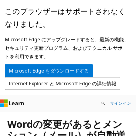
メ
このブラウザーはサポートされなく
イ
なりました。
ン
コ
Microsoft Edge にアップグレードすると、最新の機能、
ン
セキュリティ更新プログラム、およびテクニカル サポー
テ
トを利用できます。
ン
ツ
Microsoft Edge をダウンロードする
に
Internet Explorer と Microsoft Edge の詳細情報
ス
キ
ッ
Learn
サインイン
プ
Wordの変更があるとメン
ション（メール）が自動送