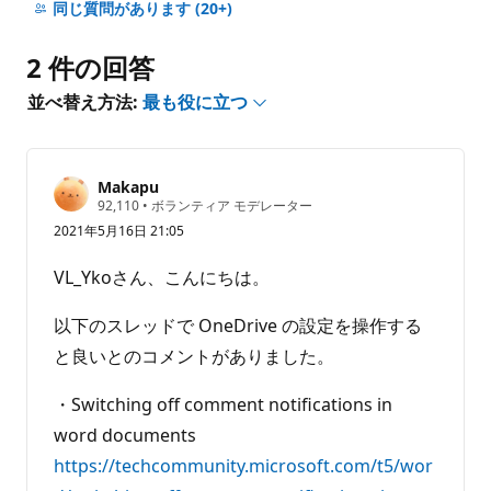
メ
同じ質問があります
(20+)
ン
ト
2 件の回答
は
あ
並べ替え方法:
最も役に立つ
り
ま
せ
Makapu
ん
評
92,110
•
ボランティア モデレーター
価
2021年5月16日 21:05
の
ポ
イ
VL_Ykoさん、こんにちは。
ン
ト
以下のスレッドで OneDrive の設定を操作する
と良いとのコメントがありました。
・Switching off comment notifications in
word documents
https://techcommunity.microsoft.com/t5/wor