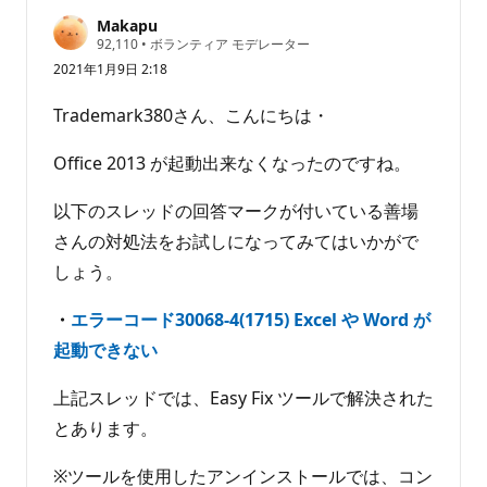
せ
Makapu
ん
評
92,110
•
ボランティア モデレーター
価
2021年1月9日 2:18
の
ポ
イ
Trademark380さん、こんにちは・
ン
ト
Office 2013 が起動出来なくなったのですね。
以下のスレッドの回答マークが付いている善場
さんの対処法をお試しになってみてはいかがで
しょう。
・
エラーコード30068-4(1715) Excel や Word が
起動できない
上記スレッドでは、Easy Fix ツールで解決された
とあります。
※ツールを使用したアンインストールでは、コン