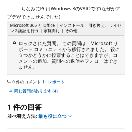
ちなみにPCはWindows 8のVAIOです(なぜかア
プデができませんでした)
Microsoft 365 と Office | インストール、引き換え、ライセ
ンス認証を行う | 家庭向け | その他
ロックされた質問。
この質問は、Microsoft サ
ポート コミュニティから移行されました。 役に
立つかどうかに投票することはできますが、コ
メントの追加、質問への返信やフォローはでき
ません。
0 件のコメント
レポート
コ
メ
同じ質問があります
(4)
ン
ト
1 件の回答
は
あ
並べ替え方法:
最も役に立つ
り
ま