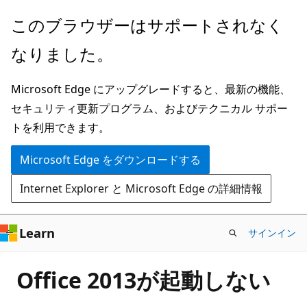
メ
このブラウザーはサポートされなく
イ
なりました。
ン
コ
Microsoft Edge にアップグレードすると、最新の機能、
ン
セキュリティ更新プログラム、およびテクニカル サポー
テ
トを利用できます。
ン
ツ
Microsoft Edge をダウンロードする
に
Internet Explorer と Microsoft Edge の詳細情報
ス
キ
ッ
Learn
サインイン
プ
Office 2013が起動しない