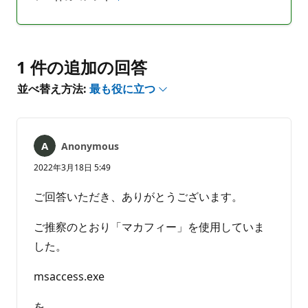
コ
レ
メ
ポ
ン
ー
ト
ト
は
1 件の追加の回答
あ
並べ替え方法:
最も役に立つ
り
ま
せ
ん
Anonymous
2022年3月18日 5:49
ご回答いただき、ありがとうございます。
ご推察のとおり「マカフィー」を使用していま
した。
msaccess.exe
を