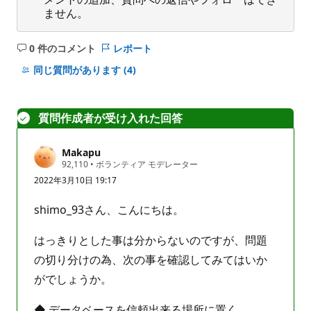
ません。
0 件のコメント
レポート
コ
メ
同じ質問があります
(4)
ン
ト
は
質問作成者が受け入れた回答
あ
り
Makapu
ま
評
92,110
•
ボランティア モデレーター
せ
価
2022年3月10日 19:17
の
ん
ポ
イ
shimo_93さん、こんにちは。
ン
ト
はっきりとした事は分からないのですが、問題
の切り分けの為、次の事を確認してみてはいか
がでしょうか。
◆ データベースを信頼出来る場所に置く