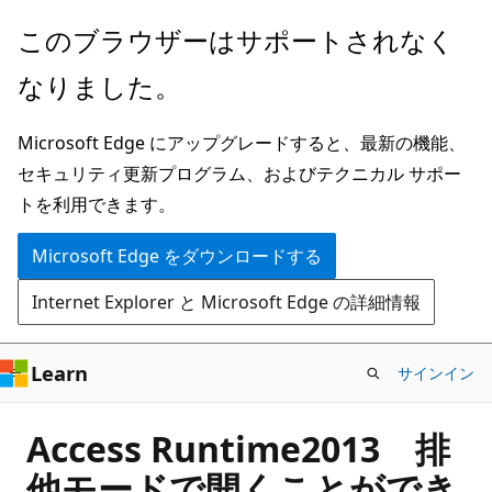
メ
このブラウザーはサポートされなく
イ
なりました。
ン
コ
Microsoft Edge にアップグレードすると、最新の機能、
ン
セキュリティ更新プログラム、およびテクニカル サポー
テ
トを利用できます。
ン
ツ
Microsoft Edge をダウンロードする
に
Internet Explorer と Microsoft Edge の詳細情報
ス
キ
ッ
Learn
サインイン
プ
Access Runtime2013 排
他モードで開くことができ