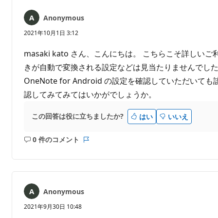
ト
ト
は
Anonymous
あ
り
2021年10月1日 3:12
ま
せ
masaki kato さん、こんにちは。 こちらこそ詳しい
ん
きが自動で変換される設定などは見当たりませんでした。そ
OneNote for Android の設定を確認してい
認してみてみてはいかがでしょうか。
この回答は役に立ちましたか?
はい
いいえ
0 件のコメント
コ
レ
メ
ポ
ン
ー
ト
ト
は
Anonymous
あ
り
2021年9月30日 10:48
ま