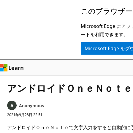
メ
このブラウザー
イ
ン
Microsoft Ed
コ
ートを利用できます。
ン
Microsoft Edge
テ
ン
ツ
Learn
に
ス
アンドロイドＯｎｅＮｏｔｅ
キ
ッ
Anonymous
プ
2021年9月28日 22:51
アンドロイドＯｎｅＮｏｔｅで文字入力をすると自動的に