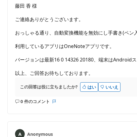
せ
藤田 香 様
ん
ご連絡ありがとうございます。
おっしゃる通り、自動変換機能を無効にし手書き(ペン
利用しているアプリはOneNoteアプリです。
バージョンは最新16 0 14326 20180、端末はAndroidス
以上、ご回答お待ちしております。
この回答は役に立ちましたか?
はい
いいえ
0 件のコメント
コ
レ
メ
ポ
ン
ー
ト
ト
は
Anonymous
あ