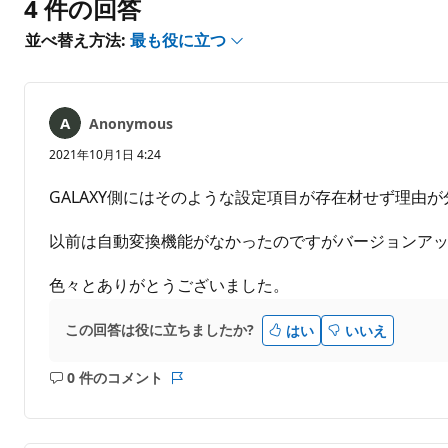
4 件の回答
は
あ
並べ替え方法:
最も役に立つ
り
ま
せ
ん
Anonymous
2021年10月1日 4:24
GALAXY側にはそのような設定項目が存在材せず理由
以前は自動変換機能がなかったのですがバージョンア
色々とありがとうございました。
この回答は役に立ちましたか?
はい
いいえ
0 件のコメント
コ
レ
メ
ポ
ン
ー