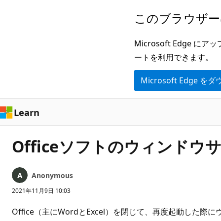
メ
このブラウザー
イ
ン
Microsoft Ed
コ
ートを利用できます。
ン
Microsoft Edge
テ
ン
ツ
Learn
に
ス
Officeソフトのウィンド
キ
ッ
Anonymous
プ
2021年11月9日 10:03
Office（主にWordとExcel）を閉じて、再度起動し