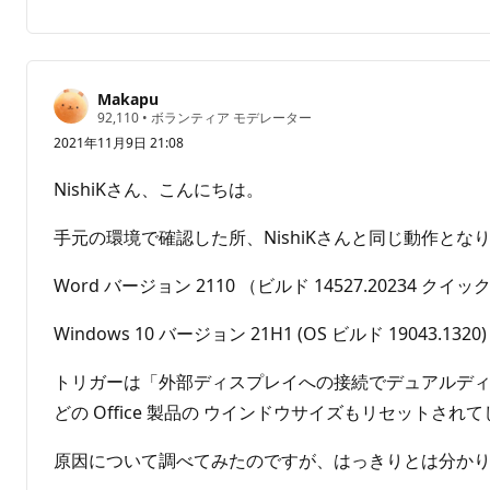
メ
ポ
ン
ー
ト
ト
は
Makapu
あ
評
92,110
•
ボランティア モデレーター
価
り
2021年11月9日 21:08
の
ま
ポ
せ
イ
NishiKさん、こんにちは。
ン
ん
ト
手元の環境で確認した所、NishiKさんと同じ動作とな
Word バージョン 2110 （ビルド 14527.20234 クイ
Windows 10 バージョン 21H1 (OS ビルド 19043.1320)
トリガーは「外部ディスプレイへの接続でデュアルディ
どの Office 製品の ウインドウサイズもリセットさ
原因について調べてみたのですが、はっきりとは分か