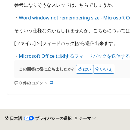
参考になりそうなスレッドはこちらでしょうか。
・
Word window not remembering size - Microsoft 
そういう仕様なのかもしれませんが、こちらについて
[ファイル] > [フィードバック]から送信出来ます。
・
Microsoft Office に関するフィードバックを送信す
この回答は役に立ちましたか?
はい
いいえ
0 件のコメント
コ
レ
メ
ポ
ン
ー
ト
ト
は
あ
日本語
プライバシーの選択
テーマ
り
ま