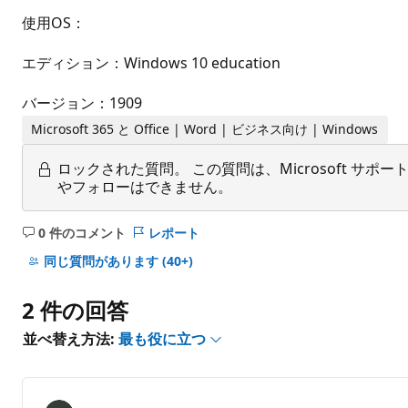
使用OS：
エディション：Windows 10 education
バージョン：1909
Microsoft 365 と Office | Word | ビジネス向け | Windows
ロックされた質問。
この質問は、Microsoft 
やフォローはできません。
0 件のコメント
レポート
コ
メ
同じ質問があります
(40+)
ン
ト
2 件の回答
は
あ
並べ替え方法:
最も役に立つ
り
ま
せ