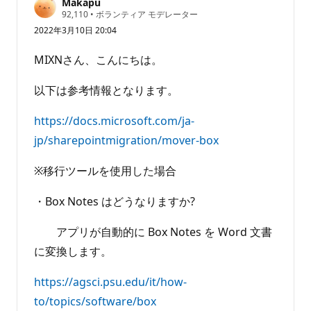
Makapu
ん
評
92,110
•
ボランティア モデレーター
価
2022年3月10日 20:04
の
ポ
イ
MIXNさん、こんにちは。
ン
ト
以下は参考情報となります。
https://docs.microsoft.com/ja-
jp/sharepointmigration/mover-box
※移行ツールを使用した場合
・Box Notes はどうなりますか?
アプリが自動的に Box Notes を Word 文書
に変換します。
https://agsci.psu.edu/it/how-
to/topics/software/box