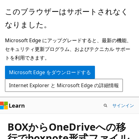
メ
このブラウザーはサポートされなく
イ
なりました。
ン
コ
Microsoft Edge にアップグレードすると、最新の機能、
ン
セキュリティ更新プログラム、およびテクニカル サポー
テ
トを利用できます。
ン
ツ
Microsoft Edge をダウンロードする
に
Internet Explorer と Microsoft Edge の詳細情報
ス
キ
ッ
Learn
サインイン
プ
BOXからOneDriveへの移
行でboxnote形式ファイル