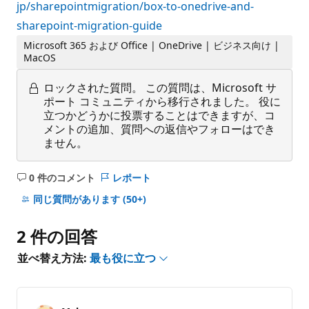
jp/sharepointmigration/box-to-onedrive-and-
sharepoint-migration-guide
Microsoft 365 および Office | OneDrive | ビジネス向け |
MacOS
ロックされた質問。
この質問は、Microsoft サ
ポート コミュニティから移行されました。 役に
立つかどうかに投票することはできますが、コ
メントの追加、質問への返信やフォローはでき
ません。
0 件のコメント
レポート
コ
メ
同じ質問があります
(50+)
ン
ト
2 件の回答
は
あ
並べ替え方法:
最も役に立つ
り
ま
せ