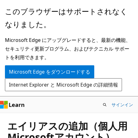
メ
このブラウザーはサポートされなく
イ
なりました。
ン
コ
Microsoft Edge にアップグレードすると、最新の機能、
ン
セキュリティ更新プログラム、およびテクニカル サポー
テ
トを利用できます。
ン
ツ
Microsoft Edge をダウンロードする
に
Internet Explorer と Microsoft Edge の詳細情報
ス
キ
ッ
Learn
サインイン
プ
エイリアスの追加（個人用
Microsoftアカウント）