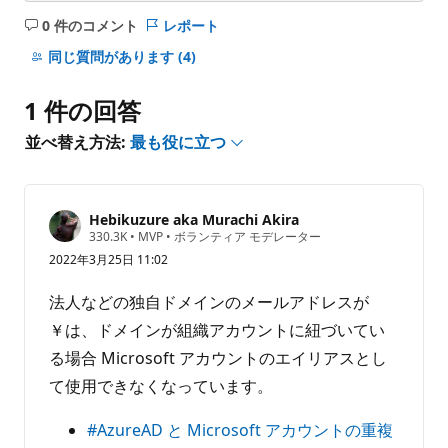
0 件のコメント
レポート
コ
メ
同じ質問があります
(4)
ン
ト
1 件の回答
は
あ
並べ替え方法:
最も役に立つ
り
ま
せ
Hebikuzure aka Murachi Akira
ん
評
330.3K
•
MVP
•
ボランティア モデレーター
価
2022年3月25日 11:02
の
ポ
イ
法人などの独自ドメインのメールアドレスが
ン
ト
￥は、ドメインが組織アカウントに紐づいてい
る場合 Microsoft アカウントのエイリアスとし
て使用できなくなっています。
#AzureAD と Microsoft アカウントの重複