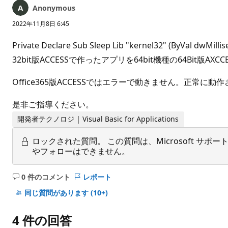
Anonymous
2022年11月8日 6:45
Private Declare Sub Sleep Lib "kernel32" (ByVal dwMilli
32bit版ACCESSで作ったアプリを64bit機種の64Bit
Office365版ACCESSではエラーで動きません。正常
是非ご指導ください。
開発者テクノロジ | Visual Basic for Applications
ロックされた質問。
この質問は、Microsoft 
やフォローはできません。
0 件のコメント
レポート
コ
メ
同じ質問があります
(10+)
ン
ト
4 件の回答
は