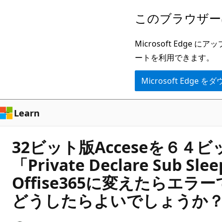
メ
このブラウザー
イ
ン
Microsoft Ed
コ
ートを利用できます。
ン
Microsoft Edge
テ
ン
ツ
Learn
に
ス
32ビット版Acceseを
キ
「Private Declare Sub Slee
ッ
Offise365に変えたら
プ
どうしたらよいでしょうか