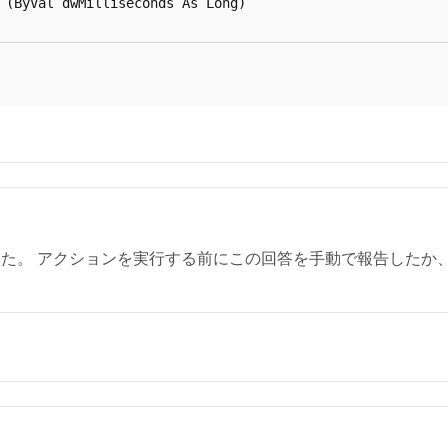
 (ByVal dwMilliseconds As Long)

た。 アクションを実行する前にこの回答を手動で報告したか