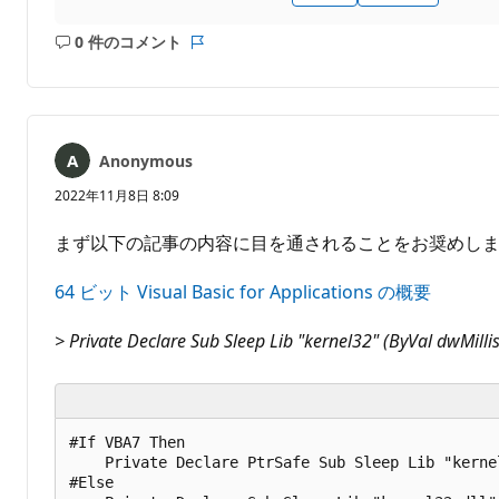
0 件のコメント
コ
レ
メ
ポ
ン
ー
ト
ト
は
Anonymous
あ
り
2022年11月8日 8:09
ま
せ
まず以下の記事の内容に目を通されることをお奨めし
ん
64 ビット Visual Basic for Applications の概要
> Private Declare Sub Sleep Lib "kernel32" (ByVal dwMill
#If VBA7 Then

    Private Declare PtrSafe Sub Sleep Lib "kerne
#Else
