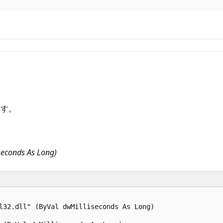
ます。
iseconds As Long)
l32.dll" (ByVal dwMilliseconds As Long)
