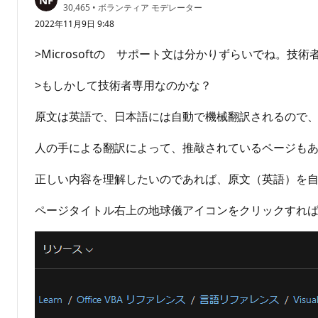
評
30,465
•
ボランティア モデレーター
価
2022年11月9日 9:48
の
ポ
イ
>Microsoftの サポート文は分かりずらいでね。
ン
ト
>もしかして技術者専用なのかな？
原文は英語で、日本語には自動で機械翻訳されるので
人の手による翻訳によって、推敲されているページも
正しい内容を理解したいのであれば、原文（英語）を
ページタイトル右上の地球儀アイコンをクリックすれ