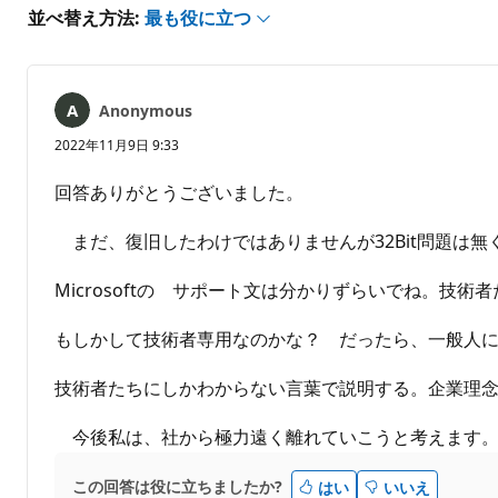
あ
並べ替え方法:
最も役に立つ
り
ま
せ
ん
Anonymous
2022年11月9日 9:33
回答ありがとうございました。
まだ、復旧したわけではありませんが32Bit問題は
Microsoftの サポート文は分かりずらいでね。技
もしかして技術者専用なのかな？ だったら、一般人
技術者たちにしかわからない言葉で説明する。企業理
今後私は、社から極力遠く離れていこうと考えます
この回答は役に立ちましたか?
はい
いいえ