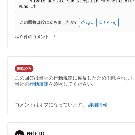
    Private Declare Sub Sleep Lib "kernel32.dll"
この回答は役に立ちましたか?
はい
いいえ
0 件のコメント
コ
レ
メ
ポ
ン
ー
ト
ト
は
削除済み
あ
この回答は当社の行動規範に違反したため削除されまし
り
当社の
行動規範
を参照してください。
ま
せ
ん
コメントはオフになっています。
詳細情報
Nei First