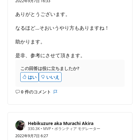
2022年9月7日 16:33
ありがとうございます。
なるほど…そおいうやり方もありますね！
助かります。
是非、参考にさせて頂きます。
この回答は役に立ちましたか?
はい
いいえ
0 件のコメント
コ
レ
メ
ポ
ン
ー
ト
ト
は
Hebikuzure aka Murachi Akira
あ
評
330.3K
•
MVP
•
ボランティア モデレーター
価
り
2022年9月7日 6:27
の