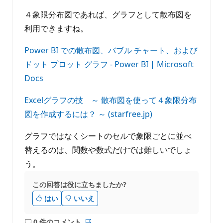
ま
ポ
せ
イ
４象限分布図であれば、グラフとして散布図を
ン
ん
ト
利用できますね。
Power BI での散布図、バブル チャート、および
ドット プロット グラフ - Power BI | Microsoft
Docs
Excelグラフの技 ～ 散布図を使って４象限分布
図を作成するには？ ～ (starfree.jp)
グラフではなくシートのセルで象限ごとに並べ
替えるのは、関数や数式だけでは難しいでしょ
う。
この回答は役に立ちましたか?
はい
いいえ
0 件のコメント