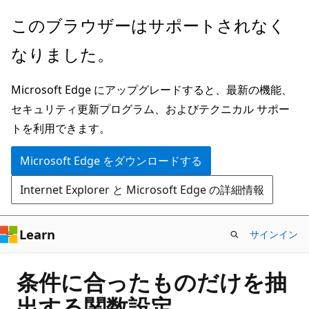
メ
このブラウザーはサポートされなく
イ
なりました。
ン
コ
Microsoft Edge にアップグレードすると、最新の機能、
ン
セキュリティ更新プログラム、およびテクニカル サポー
テ
トを利用できます。
ン
ツ
Microsoft Edge をダウンロードする
に
Internet Explorer と Microsoft Edge の詳細情報
ス
キ
ッ
Learn
サインイン
プ
条件に合ったものだけを抽
出する関数設定