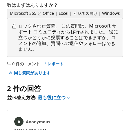
数はまずはありますか？
Microsoft 365 と Office | Excel | ビジネス向け | Windows
ロックされた質問。
この質問は、Microsoft サ
ポート コミュニティから移行されました。 役に
立つかどうかに投票することはできますが、コ
メントの追加、質問への返信やフォローはでき
ません。
0 件のコメント
レポート
コ
メ
同じ質問があります
ン
ト
2 件の回答
は
あ
並べ替え方法:
最も役に立つ
り
ま
せ
ん
Anonymous