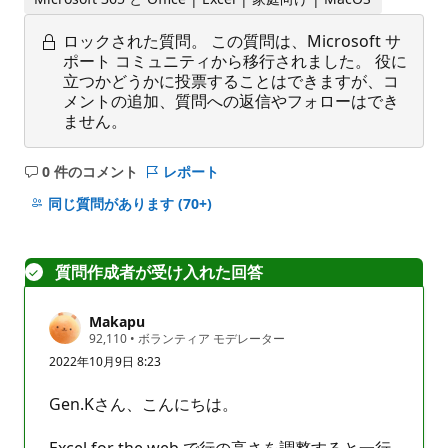
ロックされた質問。
この質問は、Microsoft サ
ポート コミュニティから移行されました。 役に
立つかどうかに投票することはできますが、コ
メントの追加、質問への返信やフォローはでき
ません。
0 件のコメント
レポート
コ
メ
同じ質問があります
(70+)
ン
ト
は
質問作成者が受け入れた回答
あ
り
Makapu
ま
評
92,110
•
ボランティア モデレーター
せ
価
2022年10月9日 8:23
の
ん
ポ
イ
Gen.Kさん、こんにちは。
ン
ト
Excel for the web で行の高さを調整すると一行