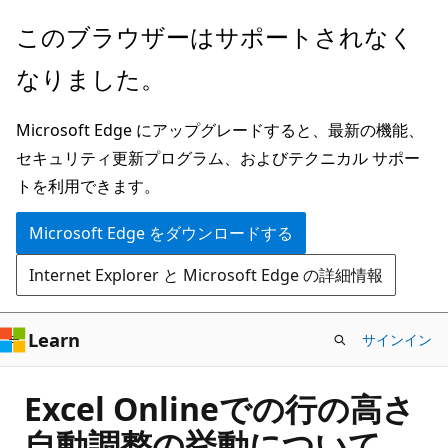
メ
このブラウザーはサポートされなく
イ
なりました。
ン
コ
Microsoft Edge にアップグレードすると、最新の機能、
ン
セキュリティ更新プログラム、およびテクニカル サポー
テ
トを利用できます。
ン
ツ
Microsoft Edge をダウンロードする
に
Internet Explorer と Microsoft Edge の詳細情報
ス
キ
ッ
Learn
サインイン
プ
Excel Onlineでの行の高さ
自動調整の挙動について