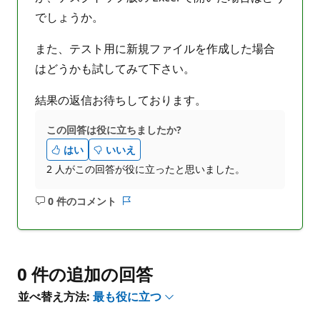
でしょうか。
また、テスト用に新規ファイルを作成した場合
はどうかも試してみて下さい。
結果の返信お待ちしております。
この回答は役に立ちましたか?
はい
いいえ
2 人がこの回答が役に立ったと思いました。
0 件のコメント
コ
レ
メ
ポ
ン
ー
ト
ト
は
0 件の追加の回答
あ
並べ替え方法:
最も役に立つ
り
ま