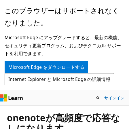
メ
このブラウザーはサポートされなく
イ
なりました。
ン
コ
Microsoft Edge にアップグレードすると、最新の機能、
ン
セキュリティ更新プログラム、およびテクニカル サポー
テ
トを利用できます。
ン
ツ
Microsoft Edge をダウンロードする
に
Internet Explorer と Microsoft Edge の詳細情報
ス
キ
ッ
Learn
サインイン
プ
onenoteが高頻度で応答な
しになります