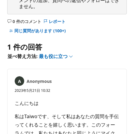
メントの追加、質問への返信やフォローはでき
ません。
0 件のコメント
レポート
コ
メ
同じ質問があります
(100+)
ン
ト
1 件の回答
は
あ
並べ替え方法:
最も役に立つ
り
ま
せ
ん
Anonymous
2023年5月21日 10:32
こんにちは
私はTaiwoです、そして私はあなたの質問を手伝
ってくれることを嬉しく思います。このフォー
ラムでは、私たちはあなたと同じようにマイク