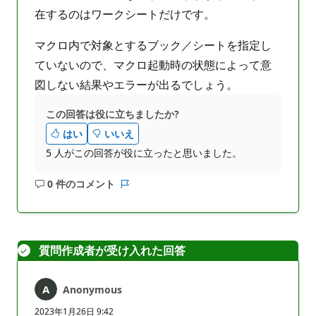
在するのはワークシートだけです。
マクロ内で対象とするブック／シートを指定し
ていないので、マクロ起動時の状態によって意
図しない結果やエラーが出るでしょう。
この回答は役に立ちましたか?
はい
いいえ
5 人がこの回答が役に立ったと思いました。
0 件のコメント
コ
レ
メ
ポ
ン
ー
ト
ト
質問作成者が受け入れた回答
は
あ
り
Anonymous
ま
せ
2023年1月26日 9:42