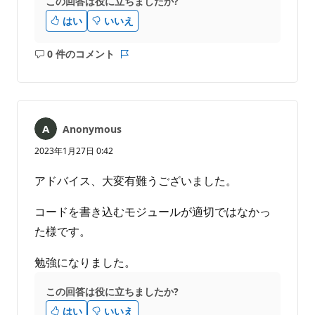
この回答は役に立ちましたか?
はい
いいえ
0 件のコメント
コ
レ
メ
ポ
ン
ー
ト
ト
は
Anonymous
あ
り
2023年1月27日 0:42
ま
せ
アドバイス、大変有難うございました。
ん
コードを書き込むモジュールが適切ではなかっ
た様です。
勉強になりました。
この回答は役に立ちましたか?
はい
いいえ