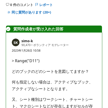
0 件のコメント
レポート
コ
メ
同じ質問があります
(20+)
ン
ト
は
質問作成者が受け入れた回答
あ
り
simo-k
ま
評
90,470
•
ボランティア モデレーター
せ
価
2023年1月26日 10:58
の
ん
ポ
イ
> Range("D11")
ン
ト
どのブックのどのシートを意図してますか？
何も指定しない場合は、アクティブなブック、
アクティブなシートとなります。
又、シート種別はワークシート、チャートシー
ト、マクロシートなどが存在しますがセルが存