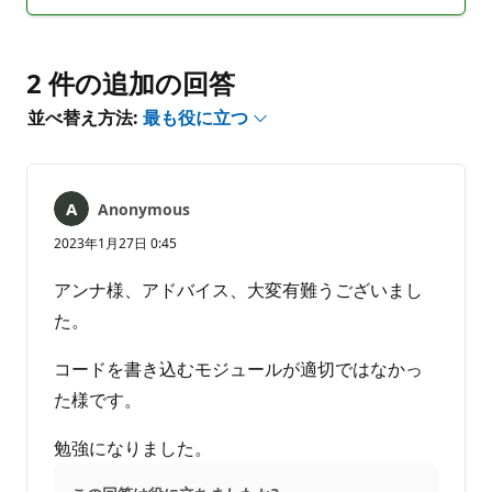
メ
ポ
ン
ー
ト
ト
は
2 件の追加の回答
あ
並べ替え方法:
最も役に立つ
り
ま
せ
ん
Anonymous
2023年1月27日 0:45
アンナ様、アドバイス、大変有難うございまし
た。
コードを書き込むモジュールが適切ではなかっ
た様です。
勉強になりました。