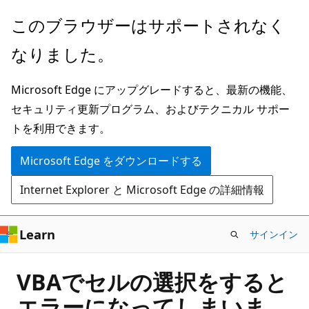
メ
このブラウザーはサポートされなく
イ
なりました。
ン
コ
Microsoft Edge にアップグレードすると、最新の機能、
ン
セキュリティ更新プログラム、およびテクニカル サポー
テ
トを利用できます。
ン
ツ
Microsoft Edge をダウンロードする
に
Internet Explorer と Microsoft Edge の詳細情報
ス
キ
ッ
Learn
サインイン
プ
VBAでセルの選択をすると
エラーになってしまいま