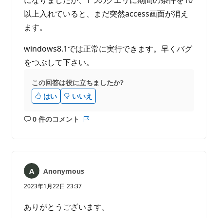
以上入れていると、まだ突然access画面が消え
ます。
windows8.1では正常に実行できます。早くバグ
をつぶして下さい。
この回答は役に立ちましたか?
はい
いいえ
0 件のコメント
コ
レ
メ
ポ
ン
ー
ト
ト
は
Anonymous
あ
り
2023年1月22日 23:37
ま
せ
ありがとうございます。
ん