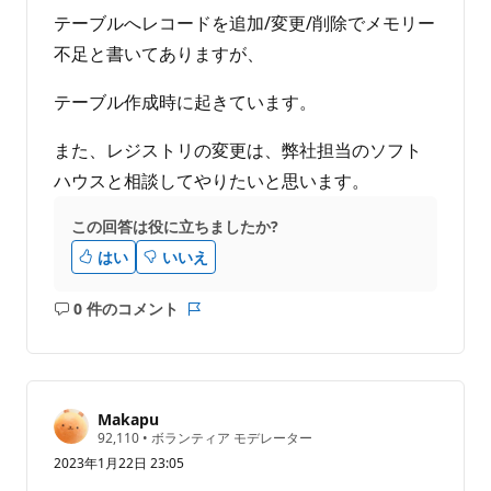
テーブルへレコードを追加/変更/削除でメモリー
不足と書いてありますが、
テーブル作成時に起きています。
また、レジストリの変更は、弊社担当のソフト
ハウスと相談してやりたいと思います。
この回答は役に立ちましたか?
はい
いいえ
0 件のコメント
コ
レ
メ
ポ
ン
ー
ト
ト
は
Makapu
あ
評
92,110
•
ボランティア モデレーター
価
り
2023年1月22日 23:05
の
ま
ポ