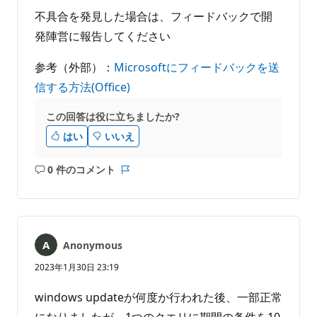
不具合を発見した場合は、フィードバックで開
発陣営に報告してください
参考（外部）：
Microsoftにフィードバックを送
信する方法(Office)
この回答は役に立ちましたか?
はい
いいえ
0 件のコメント
コ
レ
メ
ポ
ン
ー
ト
ト
は
Anonymous
あ
り
2023年1月30日 23:19
ま
せ
windows updateが何度か行われた後、一部正常
ん
になりましたが、1つのクエリに期間の条件を10