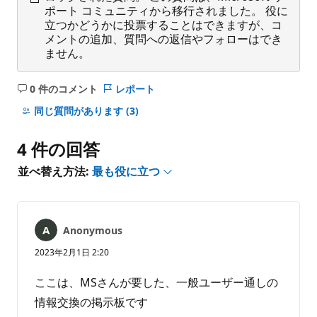
ポート コミュニティから移行されました。 役に
立つかどうかに投票することはできますが、コ
メントの追加、質問への返信やフォローはでき
ません。
0 件のコメント
レポート
コ
メ
同じ質問があります
(3)
ン
ト
4 件の回答
は
あ
並べ替え方法:
最も役に立つ
り
ま
せ
ん
Anonymous
2023年2月1日 2:20
ここは、MSさんが要した、一般ユーザー通しの
情報交換の掲示板です