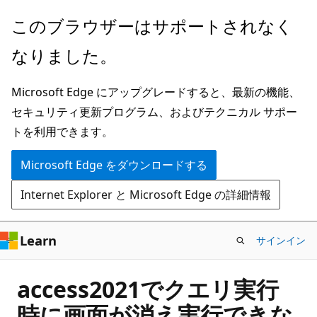
メ
このブラウザーはサポートされなく
イ
なりました。
ン
コ
Microsoft Edge にアップグレードすると、最新の機能、
ン
セキュリティ更新プログラム、およびテクニカル サポー
テ
トを利用できます。
ン
ツ
Microsoft Edge をダウンロードする
に
Internet Explorer と Microsoft Edge の詳細情報
ス
キ
ッ
Learn
サインイン
プ
access2021でクエリ実行
時に画面が消え実行できな