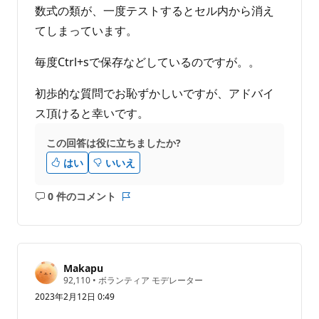
数式の類が、一度テストするとセル内から消え
てしまっています。
毎度Ctrl+sで保存などしているのですが。。
初歩的な質問でお恥ずかしいですが、アドバイ
ス頂けると幸いです。
この回答は役に立ちましたか?
はい
いいえ
0 件のコメント
コ
レ
メ
ポ
ン
ー
ト
ト
は
Makapu
あ
評
92,110
•
ボランティア モデレーター
価
り
2023年2月12日 0:49
の
ま
ポ