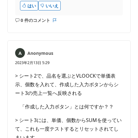
はい
いいえ
0 件のコメント
コ
レ
メ
ポ
ン
ー
ト
ト
は
Anonymous
あ
り
2023年2月13日 5:29
ま
せ
> シート2で、品名を選ぶとVLOOCKで単価表
ん
示、個数を入れて、作成した入力ボタンからシ
ート3の売上一覧へ反映される
「作成した入力ボタン」とは何ですか？？
> シート3には、単価、個数からSUMを使ってい
て、これも一度テストするとリセットされてし
まいます。