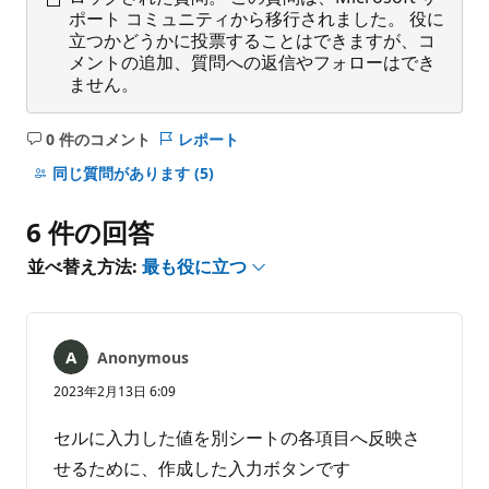
ポート コミュニティから移行されました。 役に
立つかどうかに投票することはできますが、コ
メントの追加、質問への返信やフォローはでき
ません。
0 件のコメント
レポート
コ
メ
同じ質問があります
(5)
ン
ト
6 件の回答
は
あ
並べ替え方法:
最も役に立つ
り
ま
せ
ん
Anonymous
2023年2月13日 6:09
セルに入力した値を別シートの各項目へ反映さ
せるために、作成した入力ボタンです