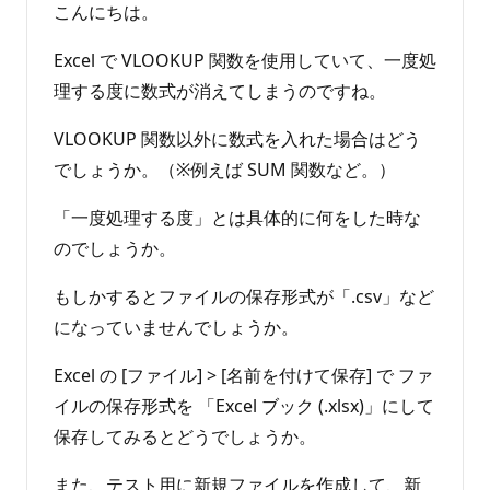
せ
イ
こんにちは。
ン
ん
ト
Excel で VLOOKUP 関数を使用していて、一度処
理する度に数式が消えてしまうのですね。
VLOOKUP 関数以外に数式を入れた場合はどう
でしょうか。（※例えば SUM 関数など。）
「一度処理する度」とは具体的に何をした時な
のでしょうか。
もしかするとファイルの保存形式が「.csv」など
になっていませんでしょうか。
Excel の [ファイル] > [名前を付けて保存] で ファ
イルの保存形式を 「Excel ブック (.xlsx)」にして
保存してみるとどうでしょうか。
また、テスト用に新規ファイルを作成して、新