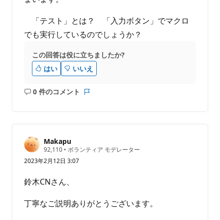
「テスト」とは？ 「入力ボタン」でマクロ
でも実行しているのでしょうか？
この回答は役に立ちましたか?
はい
いいえ
0 件のコメント
コ
レ
メ
ポ
ン
ー
ト
ト
は
Makapu
あ
評
92,110
•
ボランティア モデレーター
価
り
2023年2月12日 3:07
の
ま
ポ
せ
イ
鈴木CNさん、
ン
ん
ト
丁寧なご説明ありがとうございます。