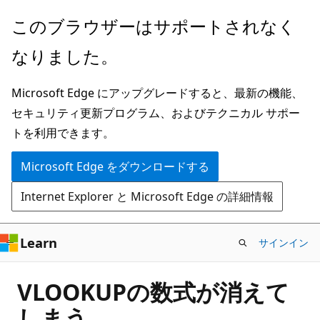
メ
このブラウザーはサポートされなく
イ
なりました。
ン
コ
Microsoft Edge にアップグレードすると、最新の機能、
ン
セキュリティ更新プログラム、およびテクニカル サポー
テ
トを利用できます。
ン
ツ
Microsoft Edge をダウンロードする
に
Internet Explorer と Microsoft Edge の詳細情報
ス
キ
ッ
Learn
サインイン
プ
VLOOKUPの数式が消えて
しまう