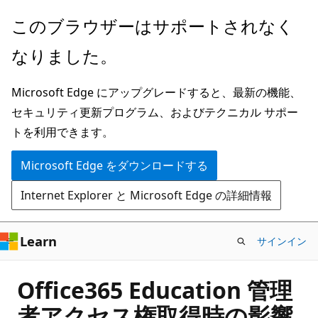
メ
このブラウザーはサポートされなく
イ
なりました。
ン
コ
Microsoft Edge にアップグレードすると、最新の機能、
ン
セキュリティ更新プログラム、およびテクニカル サポー
テ
トを利用できます。
ン
ツ
Microsoft Edge をダウンロードする
に
Internet Explorer と Microsoft Edge の詳細情報
ス
キ
ッ
Learn
サインイン
プ
Office365 Education 管理
者アクセス権取得時の影響