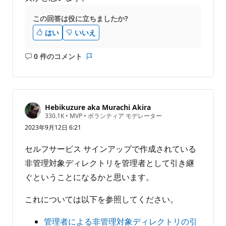
この回答は役に立ちましたか?
はい
いいえ
0 件のコメント
コ
レ
メ
ポ
ン
ー
ト
ト
は
Hebikuzure aka Murachi Akira
あ
評
330.1K
•
MVP
•
ボランティア モデレーター
価
り
2023年9月12日 6:21
の
ま
ポ
せ
イ
セルフサービス サインアップで作成されている
ン
ん
ト
非管理対象ディレクトリを管理者として引き継
ぐということになるかと思います。
これについては以下を参照してください。
管理者による非管理対象ディレクトリの引