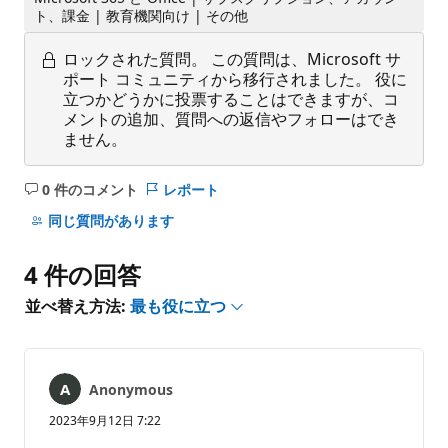
ト、課金 | 教育機関向け | その他
ロックされた質問。
この質問は、Microsoft サ
ポート コミュニティから移行されました。 役に
立つかどうかに投票することはできますが、コ
メントの追加、質問への返信やフォローはでき
ません。
0 件のコメント
レポート
コ
メ
同じ質問があります
ン
ト
4 件の回答
は
あ
並べ替え方法:
最も役に立つ
り
ま
せ
ん
Anonymous
2023年9月12日 7:22