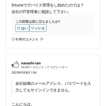
せ
イ
Intuneでデバイス管理をし始めたのでは？
ン
ん
ト
会社のIT管理者に相談して下さい。
この回答は役に立ちましたか?
はい
いいえ
0 件のコメント
コ
レ
メ
ポ
ン
ー
ト
ト
は
nanashi-san
あ
評
43,685
•
ボランティア モデレーター
価
り
2023年9月8日 1:56
の
ま
ポ
せ
イ
会社組織のメールアドレス、パスワードを入
ン
ん
ト
力してもサインインできません。
こんにちは。