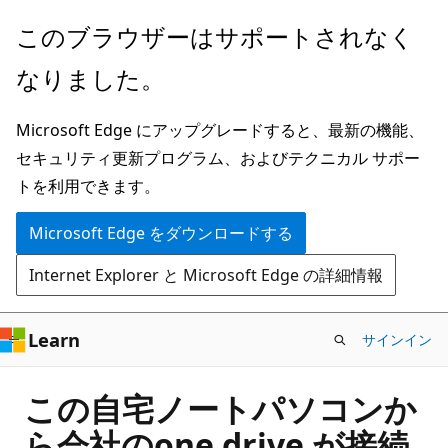
メ
このブラウザーはサポートされなく
イ
なりました。
ン
コ
Microsoft Edge にアップグレードすると、最新の機能、
ン
セキュリティ更新プログラム、およびテクニカル サポー
テ
トを利用できます。
ン
ツ
Microsoft Edge をダウンロードする
に
Internet Explorer と Microsoft Edge の詳細情報
ス
キ
ッ
Learn
サインイン
プ
この自宅ノートパソコンか
ら会社のone drive が接続