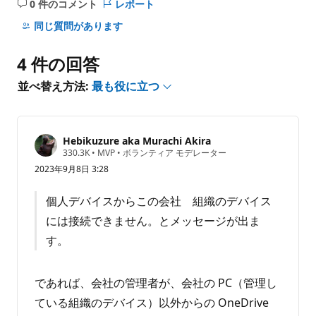
0 件のコメント
レポート
コ
メ
同じ質問があります
ン
ト
4 件の回答
は
あ
並べ替え方法:
最も役に立つ
り
ま
せ
Hebikuzure aka Murachi Akira
ん
評
330.3K
•
MVP
•
ボランティア モデレーター
価
2023年9月8日 3:28
の
ポ
イ
個人デバイスからこの会社 組織のデバイス
ン
ト
には接続できません。とメッセージが出ま
す。
であれば、会社の管理者が、会社の PC（管理し
ている組織のデバイス）以外からの OneDrive