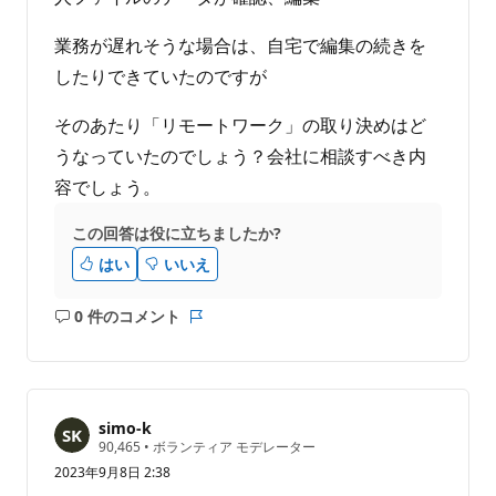
業務が遅れそうな場合は、自宅で編集の続きを
したりできていたのですが
そのあたり「リモートワーク」の取り決めはど
うなっていたのでしょう？会社に相談すべき内
容でしょう。
この回答は役に立ちましたか?
はい
いいえ
0 件のコメント
コ
レ
メ
ポ
ン
ー
ト
ト
は
simo-k
あ
評
90,465
•
ボランティア モデレーター
価
り
2023年9月8日 2:38
の
ま
ポ