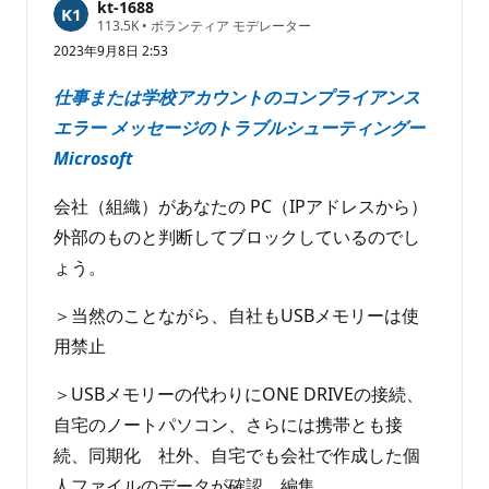
kt-1688
あ
評
113.5K
•
ボランティア モデレーター
価
り
2023年9月8日 2:53
の
ま
ポ
せ
イ
仕事または学校アカウントのコンプライアンス
ン
ん
ト
エラー メッセージのトラブルシューティングー
Microsoft
会社（組織）があなたの PC（IPアドレスから）
外部のものと判断してブロックしているのでし
ょう。
＞当然のことながら、自社もUSBメモリーは使
用禁止
＞USBメモリーの代わりにONE DRIVEの接続、
自宅のノートパソコン、さらには携帯とも接
続、同期化 社外、自宅でも会社で作成した個
人ファイルのデータが確認、編集