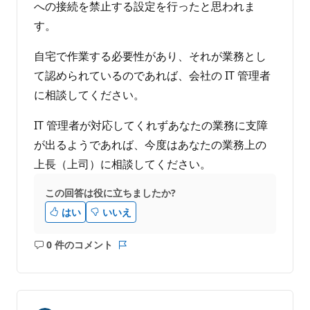
への接続を禁止する設定を行ったと思われま
す。
自宅で作業する必要性があり、それが業務とし
て認められているのであれば、会社の IT 管理者
に相談してください。
IT 管理者が対応してくれずあなたの業務に支障
が出るようであれば、今度はあなたの業務上の
上長（上司）に相談してください。
この回答は役に立ちましたか?
はい
いいえ
0 件のコメント
コ
レ
メ
ポ
ン
ー
ト
ト
は