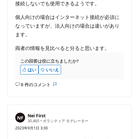
接続しないでも使用できるようです。
個人向けの場合はインターネット接続が必須に
なっていますが、法人向けの場合は違いがあり
ます。
両者の情報を見比べると分ると思います。
この回答は役に立ちましたか?
はい
いいえ
0 件のコメント
コ
レ
メ
ポ
ン
ー
ト
ト
は
Nei First
あ
評
30,465
•
ボランティア モデレーター
価
り
2023年9月1日 3:30
の
ま
ポ