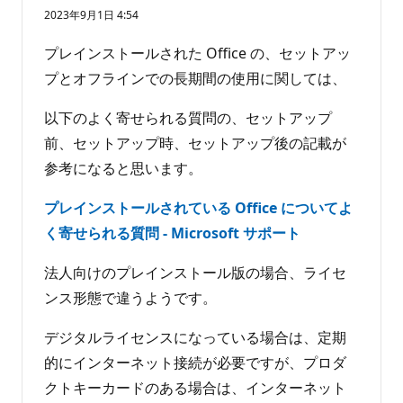
価
り
2023年9月1日 4:54
の
ま
ポ
せ
イ
プレインストールされた Office の、セットアッ
ン
ん
ト
プとオフラインでの長期間の使用に関しては、
以下のよく寄せられる質問の、セットアップ
前、セットアップ時、セットアップ後の記載が
参考になると思います。
プレインストールされている Office についてよ
く寄せられる質問 - Microsoft サポート
法人向けのプレインストール版の場合、ライセ
ンス形態で違うようです。
デジタルライセンスになっている場合は、定期
的にインターネット接続が必要ですが、プロダ
クトキーカードのある場合は、インターネット