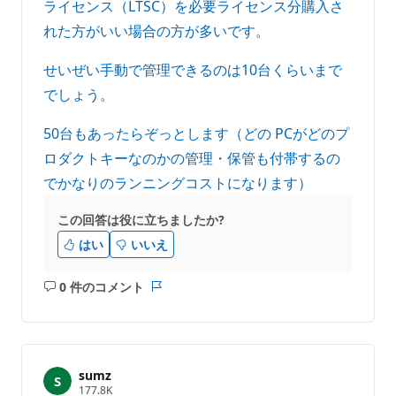
ライセンス（LTSC）を必要ライセンス分購入さ
れた方がいい場合の方が多いです。
せいぜい手動で管理できるのは10台くらいまで
でしょう。
50台もあったらぞっとします（どの PCがどのプ
ロダクトキーなのかの管理・保管も付帯するの
でかなりのランニングコストになります）
この回答は役に立ちましたか?
はい
いいえ
0 件のコメント
コ
レ
メ
ポ
ン
ー
ト
ト
は
sumz
あ
評
177.8K