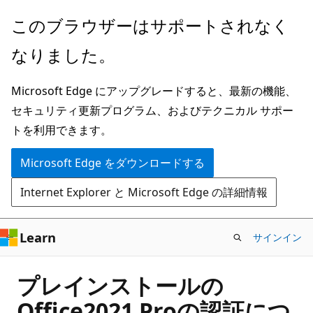
メ
このブラウザーはサポートされなく
イ
なりました。
ン
コ
Microsoft Edge にアップグレードすると、最新の機能、
ン
セキュリティ更新プログラム、およびテクニカル サポー
テ
トを利用できます。
ン
ツ
Microsoft Edge をダウンロードする
に
Internet Explorer と Microsoft Edge の詳細情報
ス
キ
ッ
Learn
サインイン
プ
プレインストールの
Office2021 Proの認証につ