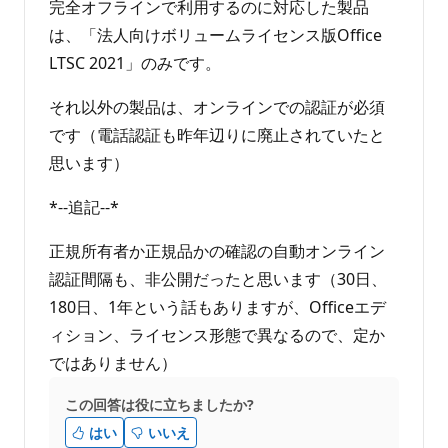
せ
イ
完全オフラインで利用するのに対応した製品
ン
ん
ト
は、「法人向けボリュームライセンス版Office
LTSC 2021」のみです。
それ以外の製品は、オンラインでの認証が必須
です（電話認証も昨年辺りに廃止されていたと
思います）
*--追記--*
正規所有者か正規品かの確認の自動オンライン
認証間隔も、非公開だったと思います（30日、
180日、1年という話もありますが、Officeエデ
ィション、ライセンス形態で異なるので、定か
ではありません）
この回答は役に立ちましたか?
はい
いいえ