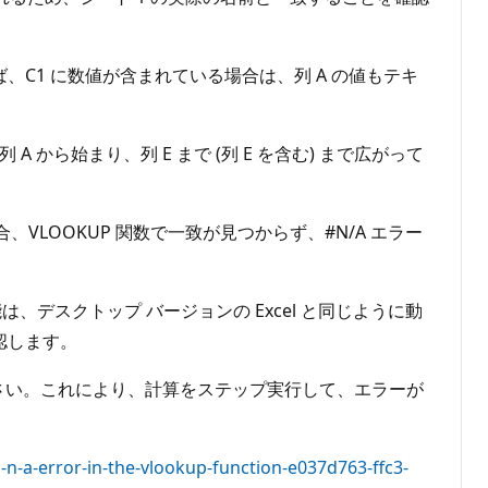
ば、C1 に数値が含まれている場合は、列 A の値もテキ
A から始まり、列 E まで (列 E を含む) まで広がって
VLOOKUP 関数で一致が見つからず、#N/A エラー
機能は、デスクトップ バージョンの Excel と同じように動
認します。
てください。これにより、計算をステップ実行して、エラーが
-n-a-error-in-the-vlookup-function-e037d763-ffc3-