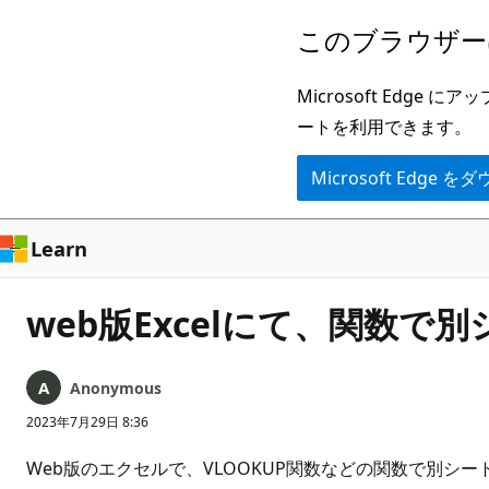
メ
このブラウザー
イ
ン
Microsoft Ed
コ
ートを利用できます。
ン
Microsoft Edge
テ
ン
ツ
Learn
に
ス
web版Excelにて、関数
キ
ッ
Anonymous
プ
2023年7月29日 8:36
Web版のエクセルで、VLOOKUP関数などの関数で別シ