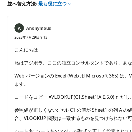
あ
並べ替え方法:
最も役に立つ
り
ま
せ
ん
Anonymous
2023年7月29日 9:13
こんにちは
私はアジボラ、ここの独立コンサルタントであり、あ
Web バージョンの Excel (Web 用 Microsof
ます。
コードをコピー =VLOOKUP(C1,Sheet1!A:E,5,
参照値が正しくない: セル C1 の値が Sheet1 
合、VLOOKUP 関数は一致するものを見つけられない
シート名: シート名のスペルが数式で正しく設定されて