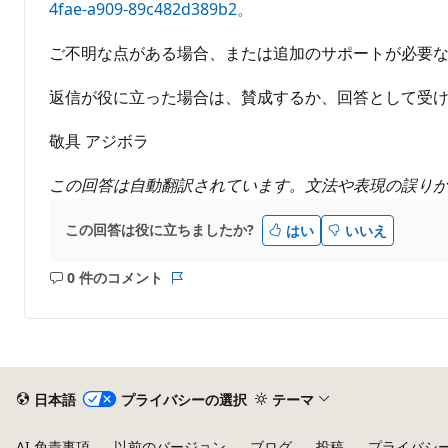
4fae-a909-89c482d389b2。
ご不明な点がある場合、または追加のサポートが必要な
返信が役に立った場合は、賛成するか、回答として受
敬具 アジボラ
この回答は自動翻訳されています。文法や表現の誤り
この回答は役に立ちましたか?
はい
いいえ
0 件のコメント
コ
レ
メ
ポ
ン
ー
ト
ト
は
あ
日本語
プライバシーの選択
テーマ
り
ま
AI 免責事項
以前のバージョン
ブログ
投稿
プライバシ