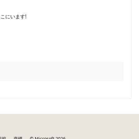
こにいます!
規範
商標
© Microsoft 2026