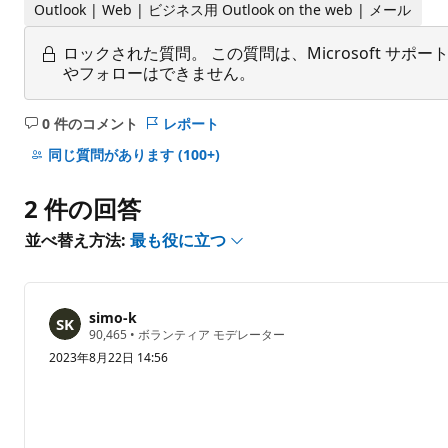
Outlook | Web | ビジネス用 Outlook on the web | メール
ロックされた質問。
この質問は、Microsoft 
やフォローはできません。
0 件のコメント
レポート
コ
メ
同じ質問があります
(100+)
ン
ト
2 件の回答
は
あ
並べ替え方法:
最も役に立つ
り
ま
せ
simo-k
ん
評
90,465
•
ボランティア モデレーター
価
2023年8月22日 14:56
の
ポ
イ
ン
ト