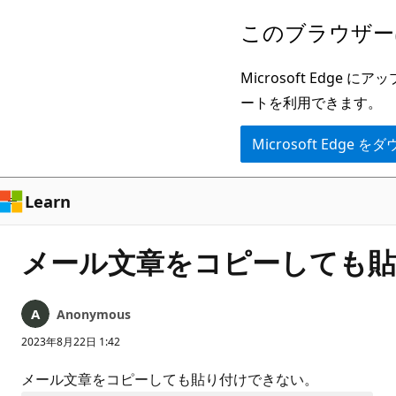
メ
このブラウザー
イ
ン
Microsoft Ed
コ
ートを利用できます。
ン
Microsoft Edge
テ
ン
ツ
Learn
に
ス
メール文章をコピーしても
キ
ッ
Anonymous
プ
2023年8月22日 1:42
メール文章をコピーしても貼