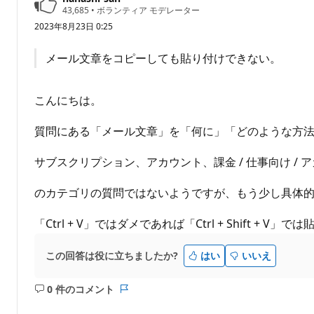
あ
評
43,685
•
ボランティア モデレーター
価
り
2023年8月23日 0:25
の
ま
ポ
せ
イ
メール文章をコピーしても貼り付けできない。
ン
ん
ト
こんにちは。
質問にある「メール文章」を「何に」「どのような方
サブスクリプション、アカウント、課金 / 仕事向け /
のカテゴリの質問ではないようですが、もう少し具体
「Ctrl + V」ではダメであれば「Ctrl + Shift + 
この回答は役に立ちましたか?
はい
いいえ
0 件のコメント
コ
レ
メ
ポ