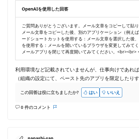
OpenAIを使用した回答
ご質問ありがとうございます。メール文章をコピーして貼り付けで
メール文章をコピーした後、別のアプリケーション（例えば、Micr
ードショートカットを使用する：メール文章を選択した後、キーボード
を使用する：メールを開いているブラウザを変更してみてください。たと
メールアプリを閉じて再度開いてみてください。<br><br> 
利用環境など記載されていませんが、仕事向けであれ
（組織の設定にて、ペースト先のアプリを限定したり
この回答は役に立ちましたか?
はい
いいえ
0 件のコメント
コ
レ
メ
ポ
ン
ー
ト
ト
は
nanashi-san