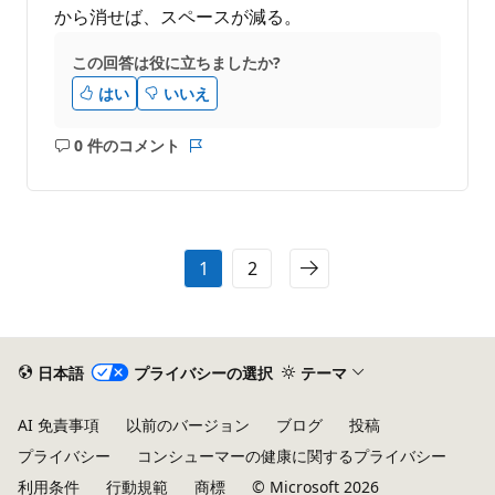
から消せば、スペースが減る。
この回答は役に立ちましたか?
はい
いいえ
0 件のコメント
コ
レ
メ
ポ
ン
ー
ト
ト
は
1
2
あ
り
ま
せ
ん
日本語
プライバシーの選択
テーマ
AI 免責事項
以前のバージョン
ブログ
投稿
プライバシー
コンシューマーの健康に関するプライバシー
利用条件
行動規範
商標
© Microsoft 2026