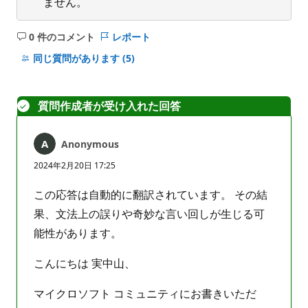
ません。
0 件のコメント
レポート
コ
メ
同じ質問があります
(5)
ン
ト
は
質問作成者が受け入れた回答
あ
り
Anonymous
ま
せ
2024年2月20日 17:25
ん
この応答は自動的に翻訳されています。 その結
果、文法上の誤りや奇妙な言い回しが生じる可
能性があります。
こんにちは 実中山、
マイクロソフト コミュニティにお書きいただ