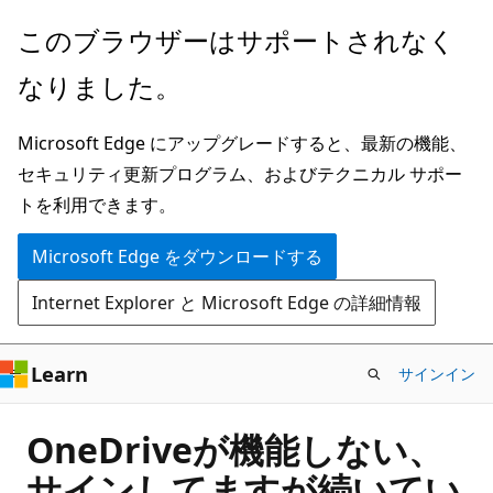
メ
このブラウザーはサポートされなく
イ
なりました。
ン
コ
Microsoft Edge にアップグレードすると、最新の機能、
ン
セキュリティ更新プログラム、およびテクニカル サポー
テ
トを利用できます。
ン
ツ
Microsoft Edge をダウンロードする
に
Internet Explorer と Microsoft Edge の詳細情報
ス
キ
ッ
Learn
サインイン
プ
OneDriveが機能しない、
サインしてますが続いてい