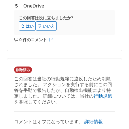
５：OneDrive
この回答は役に立ちましたか?
はい
いいえ
0 件のコメント
コ
レ
メ
ポ
ン
ー
ト
ト
は
削除済み
あ
この回答は当社の行動規範に違反したため削除
り
されました。 アクションを実行する前にこの回
ま
答を手動で報告したか、自動検出機能により特
せ
定しました。 詳細については、当社の
行動規範
ん
を参照してください。
コメントはオフになっています。
詳細情報