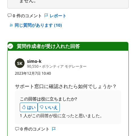
ません。
0 件のコメント
レポート
コ
メ
同じ質問があります
(10)
ン
ト
は
質問作成者が受け入れた回答
あ
り
simo-k
ま
評
90,550
•
ボランティア モデレーター
せ
価
2023年12月7日 10:40
の
ん
ポ
イ
サポート窓口に確認されたら如何でしょうか？
ン
ト
この回答は役に立ちましたか?
はい
いいえ
1 人がこの回答が役に立ったと思いました。
0 件のコメント
コ
レ