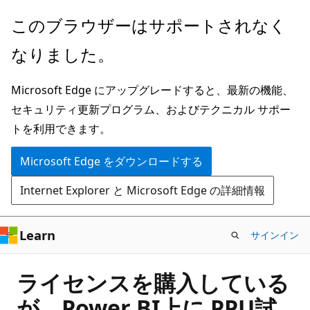
メ
このブラウザーはサポートされなく
イ
なりました。
ン
コ
Microsoft Edge にアップグレードすると、最新の機能、
ン
セキュリティ更新プログラム、およびテクニカル サポー
テ
トを利用できます。
ン
ツ
Microsoft Edge をダウンロードする
に
Internet Explorer と Microsoft Edge の詳細情報
ス
キ
ッ
Learn
サインイン
プ
ライセンスを購入している
が、Power BI上に PPU試