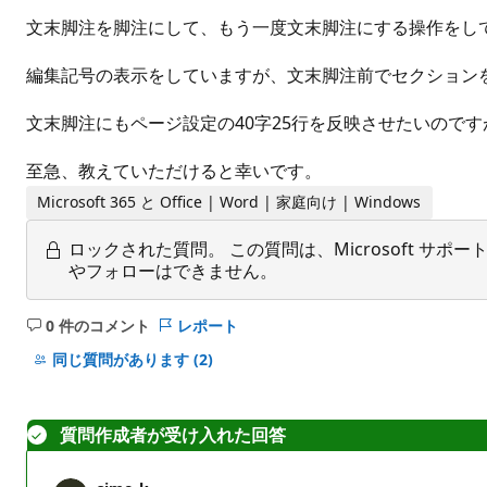
文末脚注を脚注にして、もう一度文末脚注にする操作をし
編集記号の表示をしていますが、文末脚注前でセクション
文末脚注にもページ設定の40字25行を反映させたいので
至急、教えていただけると幸いです。
Microsoft 365 と Office | Word | 家庭向け | Windows
ロックされた質問。
この質問は、Microsoft 
やフォローはできません。
0 件のコメント
レポート
コ
メ
同じ質問があります
(2)
ン
ト
は
質問作成者が受け入れた回答
あ
り