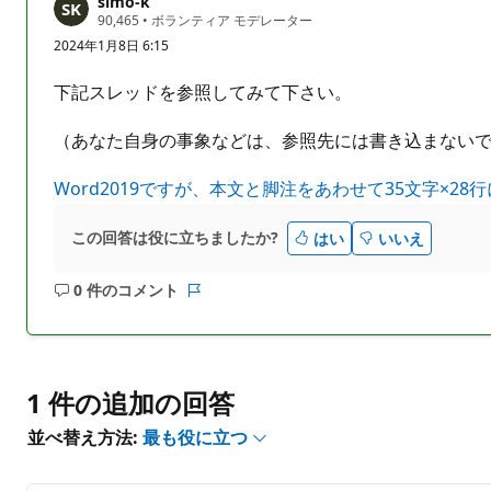
simo-k
ま
評
90,465
•
ボランティア モデレーター
せ
価
2024年1月8日 6:15
の
ん
ポ
イ
下記スレッドを参照してみて下さい。
ン
ト
（あなた自身の事象などは、参照先には書き込まない
Word2019ですが、本文と脚注をあわせて35文字×28
この回答は役に立ちましたか?
はい
いいえ
0 件のコメント
コ
レ
メ
ポ
ン
ー
ト
ト
は
1 件の追加の回答
あ
並べ替え方法:
最も役に立つ
り
ま
せ