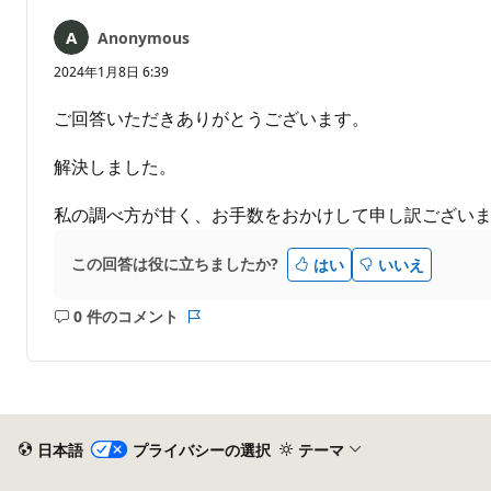
ん
Anonymous
2024年1月8日 6:39
ご回答いただきありがとうございます。
解決しました。
私の調べ方が甘く、お手数をおかけして申し訳ござい
この回答は役に立ちましたか?
はい
いいえ
0 件のコメント
コ
レ
メ
ポ
ン
ー
ト
ト
は
あ
日本語
プライバシーの選択
テーマ
り
ま