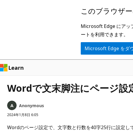
メ
このブラウザー
イ
ン
Microsoft Ed
コ
ートを利用できます。
ン
Microsoft Edge
テ
ン
ツ
Learn
に
ス
Wordで文末脚注にページ
キ
ッ
Anonymous
プ
2024年1月8日 6:05
Wordのページ設定で、文字数と行数を40字25行に設定