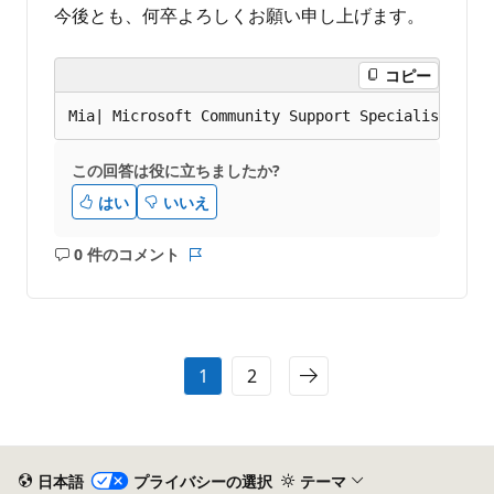
今後とも、何卒よろしくお願い申し上げます。
コピー
この回答は役に立ちましたか?
はい
いいえ
0 件のコメント
コ
レ
メ
ポ
ン
ー
ト
ト
は
1
2
あ
り
ま
せ
ん
日本語
プライバシーの選択
テーマ