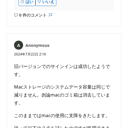
はい
いいえ
0 件のコメント
コ
レ
メ
ポ
ン
ー
ト
ト
は
Anonymous
あ
り
2024年7月22日 2:16
ま
せ
旧バージョンでのサインインは成功したようで
ん
す。
Macストレージのシステムデータ容量は同じで
減りません。勿論macのゴミ箱は消去していま
す。
このままではmacの使用に支障をきたします。