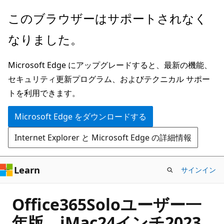
メ
このブラウザーはサポートされなく
イ
なりました。
ン
コ
Microsoft Edge にアップグレードすると、最新の機能、
ン
セキュリティ更新プログラム、およびテクニカル サポー
テ
トを利用できます。
ン
ツ
Microsoft Edge をダウンロードする
に
Internet Explorer と Microsoft Edge の詳細情報
ス
キ
ッ
Learn
サインイン
プ
Office365Soloユーザー一
年版。iMac24インチ2023