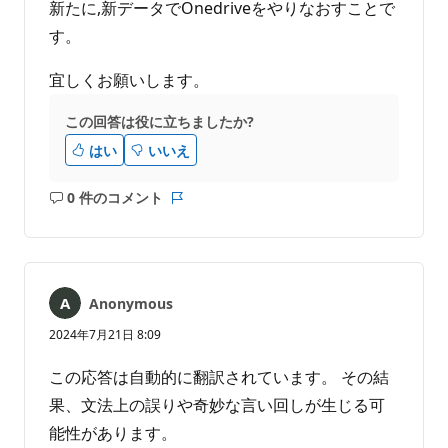
新たに,新データでOnedriveをやりなおすことで
す。
宜しくお願いします。
この回答は役に立ちましたか?
はい
いいえ
0 件のコメント
コ
レ
メ
ポ
ン
ー
ト
ト
は
Anonymous
あ
り
2024年7月21日 8:09
ま
せ
この応答は自動的に翻訳されています。 その結
ん
果、文法上の誤りや奇妙な言い回しが生じる可
能性があります。