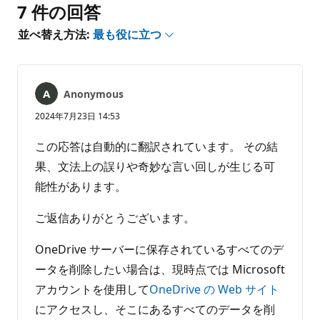
ト
7 件の回答
は
あ
並べ替え方法:
最も役に立つ
り
ま
せ
ん
Anonymous
2024年7月23日 14:53
この応答は自動的に翻訳されています。 その結
果、文法上の誤りや奇妙な言い回しが生じる可
能性があります。
ご返信ありがとうございます。
OneDrive サーバーに保存されているすべてのデ
ータを削除したい場合は、現時点では Microsoft
アカウントを使用して
OneDrive の Web サイト
にアクセスし、そこにあるすべてのデータを削