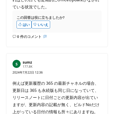
ている状況でした。
この回答は役に立ちましたか?
はい
いいえ
0 件のコメント
コ
レ
メ
ポ
ン
ー
ト
ト
は
sumz
あ
評
177.8K
価
り
2024年7月22日 12:36
の
ま
ポ
せ
イ
例えば更新履歴の 365 の最新チャネルの場合、
ン
ん
ト
更新日は 365 も永続版も同じ日になっていて、
リリースノートに日付ごとの更新内容が出てい
ますが、更新内容の記載が無く、ビルドNoだけ
上がっている日付の情報も所々にありますね。