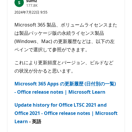
sumz
あ
評
177.8K
価
り
2024年7月22日 9:55
の
ま
ポ
せ
イ
Microsoft 365 製品、ボリュームライセンスまた
ン
ん
ト
は製品パッケージ版の永続ライセンス製品
(Windows、Mac) の更新履歴などは、以下の左
ペインで選択して参照ができます。
これにより更新頻度とバージョン、ビルドなど
の状況が分かると思います。
Microsoft 365 Apps の更新履歴 (日付別の一覧)
- Office release notes | Microsoft Learn
Update history for Office LTSC 2021 and
Office 2021 - Office release notes | Microsoft
Learn
‐ 英語