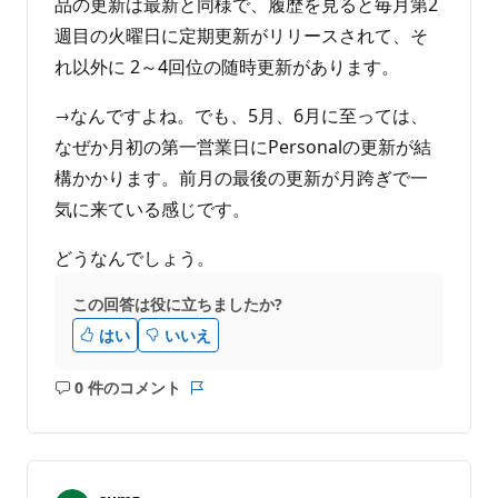
品の更新は最新と同様で、履歴を見ると毎月第2
週目の火曜日に定期更新がリリースされて、そ
れ以外に 2～4回位の随時更新があります。
→なんですよね。でも、5月、6月に至っては、
なぜか月初の第一営業日にPersonalの更新が結
構かかります。前月の最後の更新が月跨ぎで一
気に来ている感じです。
どうなんでしょう。
この回答は役に立ちましたか?
はい
いいえ
0 件のコメント
コ
レ
メ
ポ
ン
ー
ト
ト
は