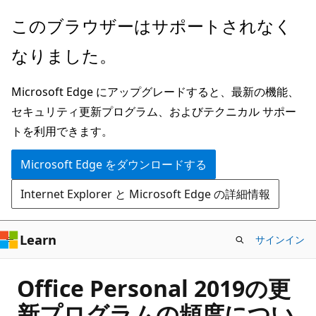
メ
このブラウザーはサポートされなく
イ
なりました。
ン
コ
Microsoft Edge にアップグレードすると、最新の機能、
ン
セキュリティ更新プログラム、およびテクニカル サポー
テ
トを利用できます。
ン
ツ
Microsoft Edge をダウンロードする
に
Internet Explorer と Microsoft Edge の詳細情報
ス
キ
ッ
Learn
サインイン
プ
Office Personal 2019の更
新プログラムの頻度につい