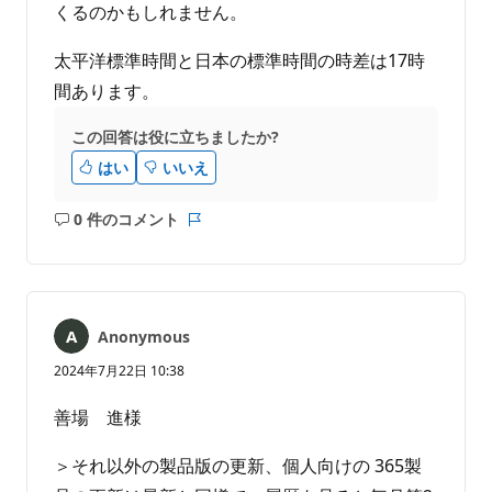
くるのかもしれません。
太平洋標準時間と日本の標準時間の時差は17時
間あります。
この回答は役に立ちましたか?
はい
いいえ
0 件のコメント
コ
レ
メ
ポ
ン
ー
ト
ト
は
Anonymous
あ
り
2024年7月22日 10:38
ま
せ
善場 進様
ん
＞それ以外の製品版の更新、個人向けの 365製