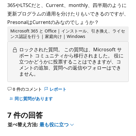
365やLTSCだと、Current、monthly、四半期のように
更新プログラムの適用を分けたりもいできるのですが、
PresonalはCurrentのみなのでしょうか？
Microsoft 365 と Office | インストール、引き換え、ライセ
ンス認証を行う | 家庭向け | Windows
ロックされた質問。
この質問は、Microsoft サ
ポート コミュニティから移行されました。 役に
立つかどうかに投票することはできますが、コ
メントの追加、質問への返信やフォローはでき
ません。
0 件のコメント
レポート
コ
メ
同じ質問があります
ン
ト
7 件の回答
は
あ
並べ替え方法:
最も役に立つ
り