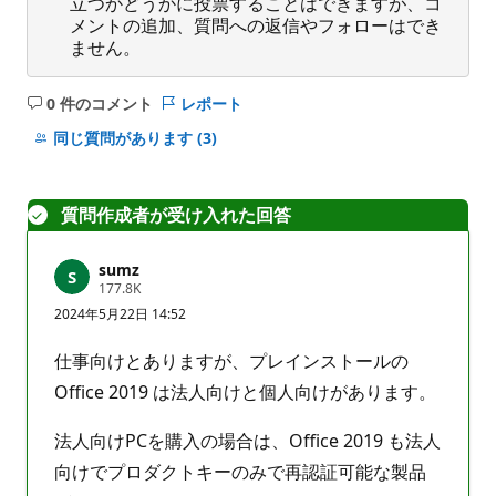
立つかどうかに投票することはできますが、コ
メントの追加、質問への返信やフォローはでき
ません。
0 件のコメント
レポート
コ
メ
同じ質問があります
(3)
ン
ト
は
質問作成者が受け入れた回答
あ
り
sumz
ま
評
177.8K
せ
価
2024年5月22日 14:52
の
ん
ポ
イ
仕事向けとありますが、プレインストールの
ン
ト
Office 2019 は法人向けと個人向けがあります。
法人向けPCを購入の場合は、Office 2019 も法人
向けでプロダクトキーのみで再認証可能な製品