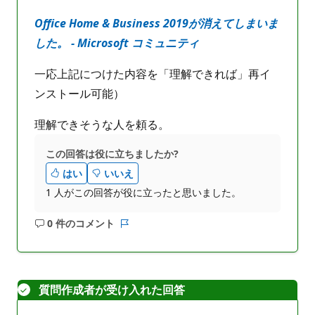
Office Home & Business 2019が消えてしまいま
した。 - Microsoft コミュニティ
一応上記につけた内容を「理解できれば」再イ
ンストール可能）
理解できそうな人を頼る。
この回答は役に立ちましたか?
はい
いいえ
1 人がこの回答が役に立ったと思いました。
0 件のコメント
コ
レ
メ
ポ
ン
ー
ト
ト
質問作成者が受け入れた回答
は
あ