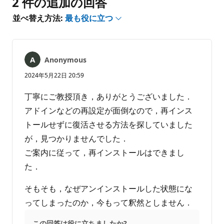
2 件の追加の回答
あ
並べ替え方法:
最も役に立つ
り
ま
せ
ん
Anonymous
2024年5月22日 20:59
丁寧にご教授頂き，ありがとうございました．
アドインなどの再設定が面倒なので，再インス
トールせずに復活させる方法を探していました
が，見つかりませんでした．
ご案内に従って，再インストールはできまし
た．
そもそも，なぜアンインストールした状態にな
ってしまったのか，今もって釈然としません．
この回答は役に立ちましたか?