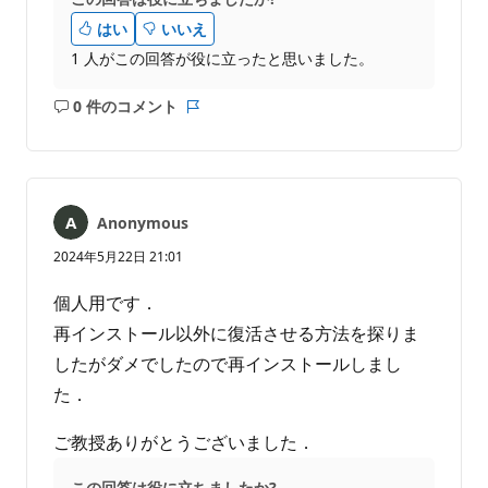
はい
いいえ
1 人がこの回答が役に立ったと思いました。
0 件のコメント
コ
レ
メ
ポ
ン
ー
ト
ト
は
Anonymous
あ
り
2024年5月22日 21:01
ま
せ
個人用です．
ん
再インストール以外に復活させる方法を探りま
したがダメでしたので再インストールしまし
た．
ご教授ありがとうございました．
この回答は役に立ちましたか?