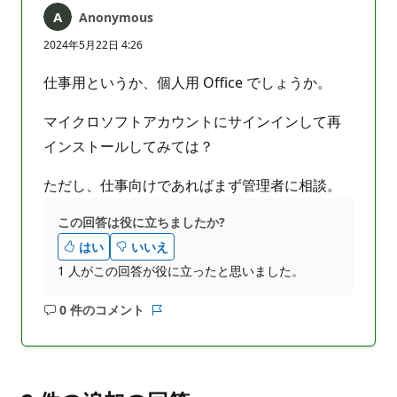
り
Anonymous
ま
せ
2024年5月22日 4:26
ん
仕事用というか、個人用 Office でしょうか。
マイクロソフトアカウントにサインインして再
インストールしてみては？
ただし、仕事向けであればまず管理者に相談。
この回答は役に立ちましたか?
はい
いいえ
1 人がこの回答が役に立ったと思いました。
0 件のコメント
コ
レ
メ
ポ
ン
ー
ト
ト
は