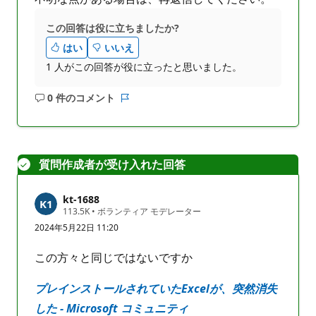
この回答は役に立ちましたか?
はい
いいえ
1 人がこの回答が役に立ったと思いました。
0 件のコメント
コ
レ
メ
ポ
ン
ー
ト
ト
質問作成者が受け入れた回答
は
あ
り
kt-1688
ま
評
113.5K
•
ボランティア モデレーター
価
せ
2024年5月22日 11:20
の
ん
ポ
イ
この方々と同じではないですか
ン
ト
プレインストールされていたExcelが、突然消失
した - Microsoft コミュニティ