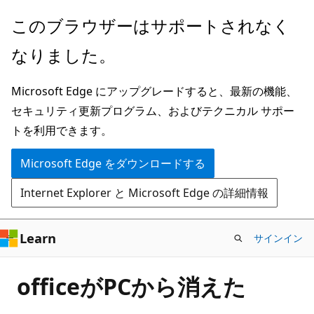
メ
このブラウザーはサポートされなく
イ
なりました。
ン
コ
Microsoft Edge にアップグレードすると、最新の機能、
ン
セキュリティ更新プログラム、およびテクニカル サポー
テ
トを利用できます。
ン
ツ
Microsoft Edge をダウンロードする
に
Internet Explorer と Microsoft Edge の詳細情報
ス
キ
ッ
Learn
サインイン
プ
officeがPCから消えた