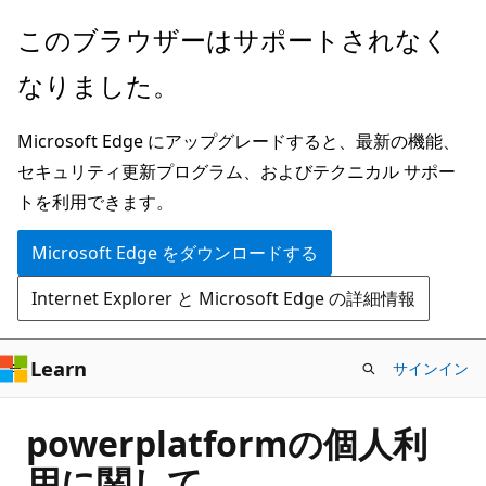
メ
このブラウザーはサポートされなく
イ
なりました。
ン
コ
Microsoft Edge にアップグレードすると、最新の機能、
ン
セキュリティ更新プログラム、およびテクニカル サポー
テ
トを利用できます。
ン
ツ
Microsoft Edge をダウンロードする
に
Internet Explorer と Microsoft Edge の詳細情報
ス
キ
ッ
Learn
サインイン
プ
powerplatformの個人利
用に関して