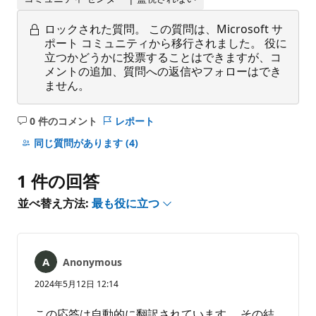
ロックされた質問。
この質問は、Microsoft サ
ポート コミュニティから移行されました。 役に
立つかどうかに投票することはできますが、コ
メントの追加、質問への返信やフォローはでき
ません。
0 件のコメント
レポート
コ
メ
同じ質問があります
(4)
ン
ト
1 件の回答
は
あ
並べ替え方法:
最も役に立つ
り
ま
せ
ん
Anonymous
2024年5月12日 12:14
この応答は自動的に翻訳されています。 その結