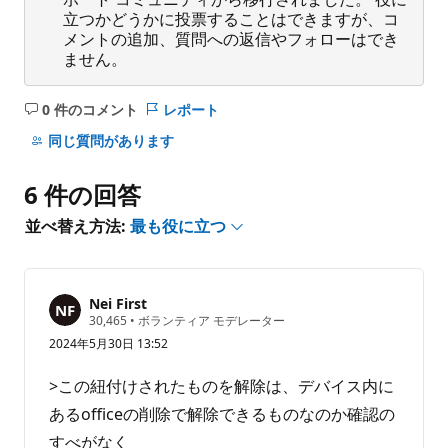
立つかどうかに投票することはできますが、コ
メントの追加、質問への返信やフォローはでき
ません。
0 件のコメント
レポート
コ
メ
同じ質問があります
ン
ト
6 件の回答
は
あ
並べ替え方法:
最も役に立つ
り
ま
せ
Nei First
ん
評
30,465
•
ボランティア モデレーター
価
2024年5月30日 13:52
の
ポ
イ
>この紐付けされたものを解除は、デバイス内に
ン
ト
あるofficeの削除で解除できるものなのか確認の
すべがなく