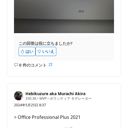
この回答は役に立ちましたか?
はい
いいえ
0 件のコメント
コ
レ
メ
ポ
ン
ー
ト
ト
は
Hebikuzure aka Murachi Akira
あ
評
330.3K
•
MVP
•
ボランティア モデレーター
価
り
2024年5月25日 8:37
の
ま
ポ
せ
イ
> Office Professional Plus 2021
ン
ん
ト