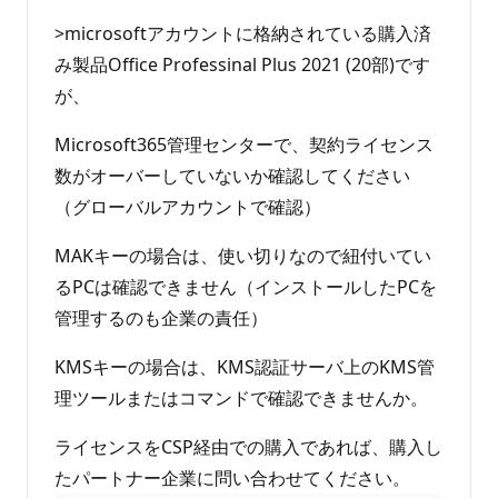
ま
ポ
せ
イ
>microsoftアカウントに格納されている購入済
ン
ん
ト
み製品Office Professinal Plus 2021 (20部)です
が、
Microsoft365管理センターで、契約ライセンス
数がオーバーしていないか確認してください
（グローバルアカウントで確認）
MAKキーの場合は、使い切りなので紐付いてい
るPCは確認できません（インストールしたPCを
管理するのも企業の責任）
KMSキーの場合は、KMS認証サーバ上のKMS管
理ツールまたはコマンドで確認できませんか。
ライセンスをCSP経由での購入であれば、購入し
たパートナー企業に問い合わせてください。