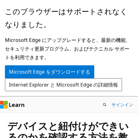
メ
このブラウザーはサポートされなく
イ
なりました。
ン
コ
Microsoft Edge にアップグレードすると、最新の機能、
ン
セキュリティ更新プログラム、およびテクニカル サポー
テ
トを利用できます。
ン
ツ
Microsoft Edge をダウンロードする
に
Internet Explorer と Microsoft Edge の詳細情報
ス
キ
ッ
Learn
サインイン
プ
デバイスと紐付けができい
るのかを確認する方法を教