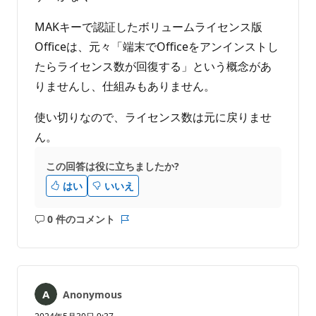
MAKキーで認証したボリュームライセンス版
Officeは、元々「端末でOfficeをアンインストし
たらライセンス数が回復する」という概念があ
りませんし、仕組みもありません。
使い切りなので、ライセンス数は元に戻りませ
ん。
この回答は役に立ちましたか?
はい
いいえ
0 件のコメント
コ
レ
メ
ポ
ン
ー
ト
ト
は
Anonymous
あ
り