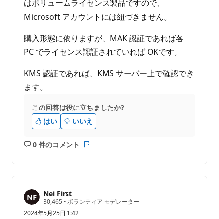
はボリュームライセンス製品ですので、
Microsoft アカウントには紐づきません。
購入形態に依りますが、MAK 認証であれば各
PC でライセンス認証されていれば OKです。
KMS 認証であれば、KMS サーバー上で確認でき
ます。
この回答は役に立ちましたか?
はい
いいえ
0 件のコメント
コ
レ
メ
ポ
ン
ー
ト
ト
は
Nei First
あ
評
30,465
•
ボランティア モデレーター
価
り
2024年5月25日 1:42
の