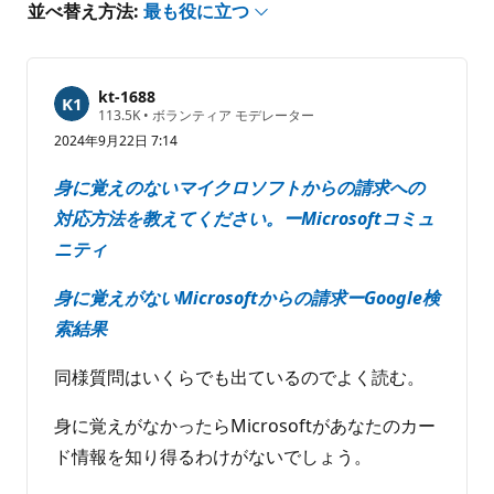
あ
並べ替え方法:
最も役に立つ
り
ま
せ
kt-1688
ん
評
113.5K
•
ボランティア モデレーター
価
2024年9月22日 7:14
の
ポ
イ
身に覚えのないマイクロソフトからの請求への
ン
ト
対応方法を教えてください。ーMicrosoftコミュ
ニティ
身に覚えがないMicrosoftからの請求ーGoogle検
索結果
同様質問はいくらでも出ているのでよく読む。
身に覚えがなかったらMicrosoftがあなたのカー
ド情報を知り得るわけがないでしょう。