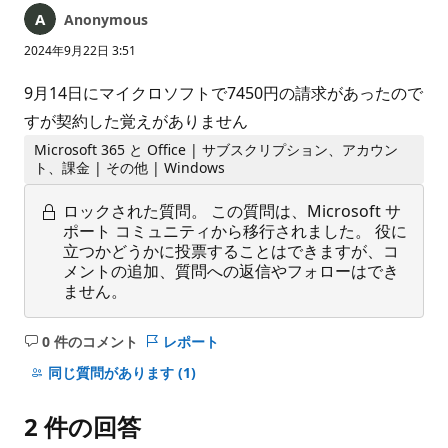
Anonymous
2024年9月22日 3:51
9月14日にマイクロソフトで7450円の請求があったので
すが契約した覚えがありません
Microsoft 365 と Office | サブスクリプション、アカウン
ト、課金 | その他 | Windows
ロックされた質問。
この質問は、Microsoft サ
ポート コミュニティから移行されました。 役に
立つかどうかに投票することはできますが、コ
メントの追加、質問への返信やフォローはでき
ません。
0 件のコメント
レポート
コ
メ
同じ質問があります
(1)
ン
ト
2 件の回答
は