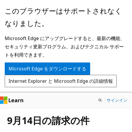
メ
このブラウザーはサポートされなく
イ
なりました。
ン
コ
Microsoft Edge にアップグレードすると、最新の機能、
ン
セキュリティ更新プログラム、およびテクニカル サポー
テ
トを利用できます。
ン
ツ
Microsoft Edge をダウンロードする
に
Internet Explorer と Microsoft Edge の詳細情報
ス
キ
ッ
Learn
サインイン
プ
9月14日の請求の件