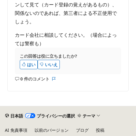
ンして見て（カード登録の覚えがあるもの）、
関係ないのであれば、第三者による不正使用で
しょう。
カード会社に相談してください。（場合によっ
ては警察も）
この回答は役に立ちましたか?
はい
いいえ
0 件のコメント
コ
レ
メ
ポ
ン
ー
ト
ト
は
あ
日本語
プライバシーの選択
テーマ
り
ま
AI 免責事項
以前のバージョン
ブログ
投稿
せ