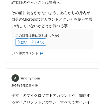
詐欺師のやったことは警察へ。
その前に恥をかかないよう、あらかじめ身内が
自分のMicrosoftアカウントとクレカを使って買
い物していないかどうか調べる事
この回答は役に立ちましたか?
はい
いいえ
0 件のコメント
コ
レ
メ
ポ
ン
ー
ト
ト
は
Anonymous
あ
り
2024年9月22日 4:19
ま
せ
手持ちのマイクロソフトアカウントや、関連す
ん
るマイクロソフトアカウントすべてでサインイ