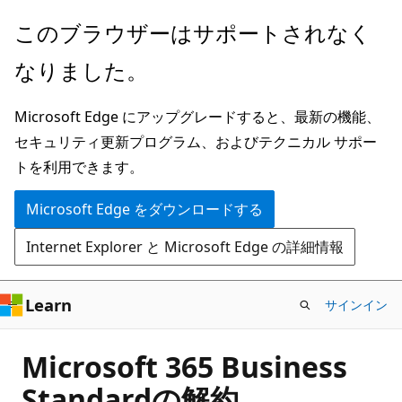
メ
このブラウザーはサポートされなく
イ
なりました。
ン
コ
Microsoft Edge にアップグレードすると、最新の機能、
ン
セキュリティ更新プログラム、およびテクニカル サポー
テ
トを利用できます。
ン
ツ
Microsoft Edge をダウンロードする
に
Internet Explorer と Microsoft Edge の詳細情報
ス
キ
ッ
Learn
サインイン
プ
Microsoft 365 Business
Standardの解約