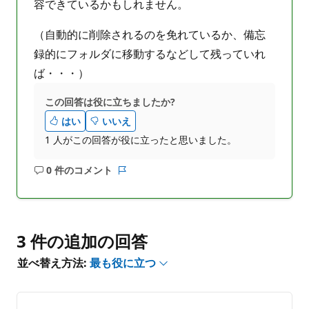
容できているかもしれません。
（自動的に削除されるのを免れているか、備忘
録的にフォルダに移動するなどして残っていれ
ば・・・）
この回答は役に立ちましたか?
はい
いいえ
1 人がこの回答が役に立ったと思いました。
0 件のコメント
コ
レ
メ
ポ
ン
ー
ト
ト
は
3 件の追加の回答
あ
並べ替え方法:
最も役に立つ
り
ま
せ
ん