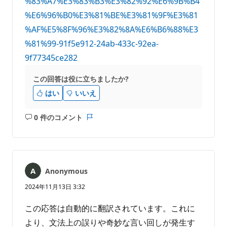
%83%A7%E3%83%B3%E3%82%92%E6%9B%B4
%E6%96%B0%E3%81%BE%E3%81%9F%E3%81
%AF%E5%8F%96%E3%82%8A%E6%B6%88%E3
%81%99-91f5e912-24ab-433c-92ea-
9f77345ce282
この回答は役に立ちましたか?
はい
いいえ
0 件のコメント
コ
レ
メ
ポ
ン
ー
ト
ト
は
Anonymous
あ
り
2024年11月13日 3:32
ま
せ
この応答は自動的に翻訳されています。これに
ん
より、文法上の誤りや奇妙な言い回しが発生す