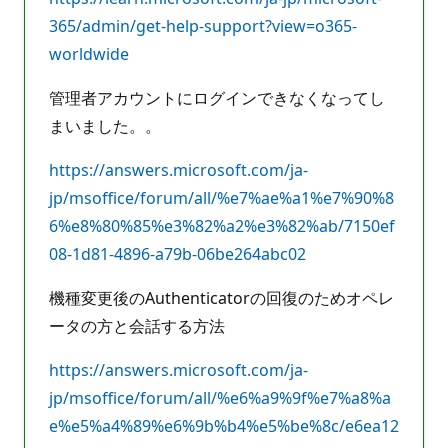
365/admin/get-help-support?view=o365-
worldwide
管理者アカウントにログインできなくなってし
まいました。。
https://answers.microsoft.com/ja-
jp/msoffice/forum/all/%e7%ae%a1%e7%90%8
6%e8%80%85%e3%82%a2%e3%82%ab/7150ef
08-1d81-4896-a79b-06be264abc02
機種変更後のAuthenticatorの回復のためオペレ
ータの方と会話する方法
https://answers.microsoft.com/ja-
jp/msoffice/forum/all/%e6%a9%9f%e7%a8%a
e%e5%a4%89%e6%9b%b4%e5%be%8c/e6ea12