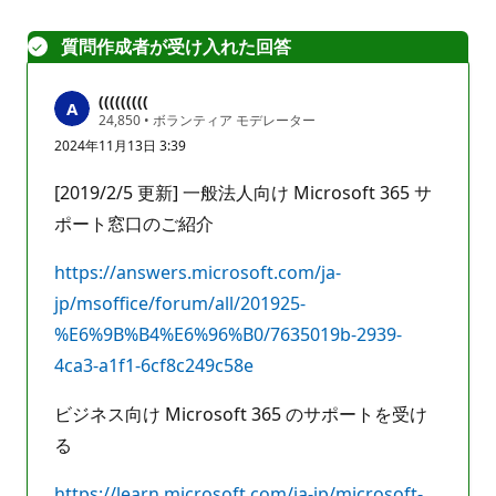
ト
は
質問作成者が受け入れた回答
あ
り
(((((((((
ま
評
24,850
•
ボランティア モデレーター
せ
価
2024年11月13日 3:39
の
ん
ポ
イ
[2019/2/5 更新] 一般法人向け Microsoft 365 サ
ン
ト
ポート窓口のご紹介
https://answers.microsoft.com/ja-
jp/msoffice/forum/all/201925-
%E6%9B%B4%E6%96%B0/7635019b-2939-
4ca3-a1f1-6cf8c249c58e
ビジネス向け Microsoft 365 のサポートを受け
る
https://learn.microsoft.com/ja-jp/microsoft-