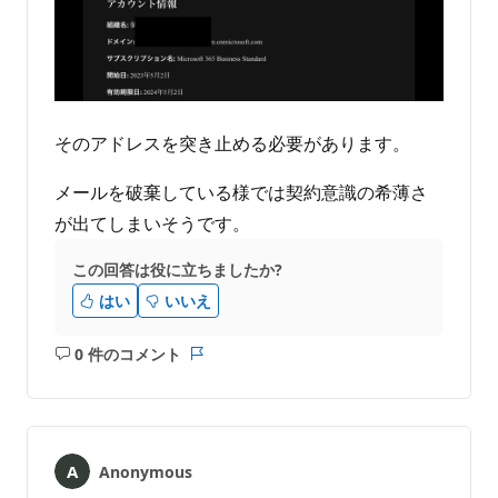
そのアドレスを突き止める必要があります。
メールを破棄している様では契約意識の希薄さ
が出てしまいそうです。
この回答は役に立ちましたか?
はい
いいえ
0 件のコメント
コ
レ
メ
ポ
ン
ー
ト
ト
は
Anonymous
あ