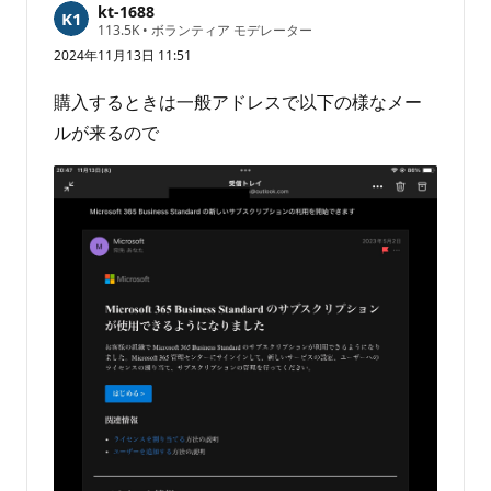
kt-1688
評
113.5K
•
ボランティア モデレーター
価
2024年11月13日 11:51
の
ポ
イ
購入するときは一般アドレスで以下の様なメー
ン
ト
ルが来るので