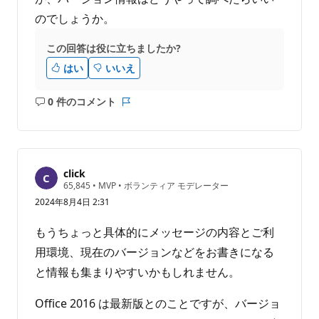
のでしょうか。
この回答は役に立ちましたか?
はい
いいえ
0 件のコメント
コ
レ
メ
ポ
ン
ー
ト
ト
は
click
あ
評
65,845
•
MVP
•
ボランティア モデレーター
価
り
2024年8月4日 2:31
の
ま
ポ
せ
イ
もうちょっと具体的にメッセージの内容とご利
ン
ん
ト
用環境、現在のバージョンなどをお書きになる
と情報も集まりやすいかもしれません。
Office 2016 は最新版とのことですが、バージョ