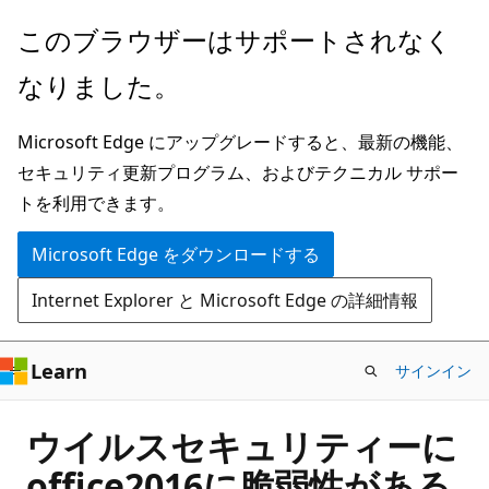
メ
このブラウザーはサポートされなく
イ
なりました。
ン
コ
Microsoft Edge にアップグレードすると、最新の機能、
ン
セキュリティ更新プログラム、およびテクニカル サポー
テ
トを利用できます。
ン
ツ
Microsoft Edge をダウンロードする
に
Internet Explorer と Microsoft Edge の詳細情報
ス
キ
ッ
Learn
サインイン
プ
ウイルスセキュリティーに
office2016に脆弱性がある