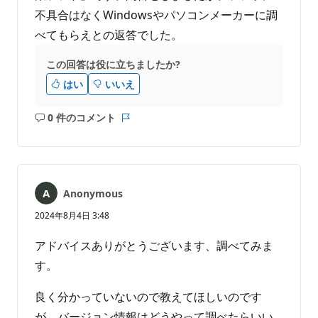
不具合はなくWindowsやパソコンメーカーに調
べてもらえとの返答でした。
この回答は役に立ちましたか?
はい
いいえ
0 件のコメント
コ
レ
メ
ポ
ン
ー
ト
ト
は
Anonymous
あ
り
2024年8月4日 3:48
ま
せ
アドバイスありがとうございます、調べてみま
ん
す。
良く分かっていないので教えてほしいのです
が、バージョン情報はどうやって調べたらいい