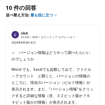
ト
10 件の回答
は
あ
並べ替え方法:
最も役に立つ
り
ま
せ
click
ん
評
65,845
•
MVP
•
ボランティア モデレーター
価
2024年8月4日 4:21
の
ポ
イ
＞ バージョン情報はどうやって調べたらいい
ン
ト
のでしょうか
Word でも、Excelでも起動してみて、ファイル
＞アカウント と開くと、バージョンの情報の
ところに、現在のバージョン（ビルド情報）が
表示されます。また、"バージョン情報"をクリッ
クすると詳細な情報（含、３２ビット版か？６
４ビット版かの情報）が表示されます。