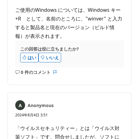
ご使用のWindows については、Windows キー
+R として、名前のところに、"winver" と入力
すると製品名と現在のバージョン（ビルド情
報）が表示されます。
この回答は役に立ちましたか?
はい
いいえ
0 件のコメント
コ
レ
メ
ポ
ン
ー
ト
ト
は
Anonymous
あ
り
2024年8月4日 3:51
ま
せ
「ウイルスセキュリティー」とは「ウイルス対
ん
策ソフト」です、問合せしましたが、ソフトに