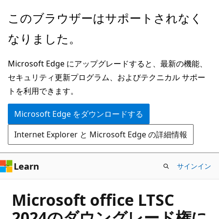
メ
このブラウザーはサポートされなく
イ
なりました。
ン
コ
Microsoft Edge にアップグレードすると、最新の機能、
ン
セキュリティ更新プログラム、およびテクニカル サポー
テ
トを利用できます。
ン
ツ
Microsoft Edge をダウンロードする
に
Internet Explorer と Microsoft Edge の詳細情報
ス
キ
ッ
Learn
サインイン
プ
Microsoft office LTSC
2024のダウングレード権に