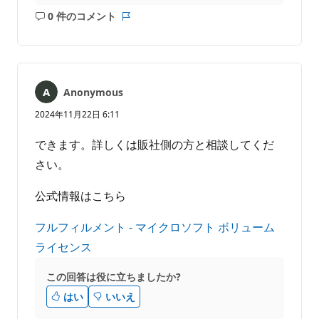
0 件のコメント
コ
レ
メ
ポ
ン
ー
ト
ト
は
Anonymous
あ
り
2024年11月22日 6:11
ま
せ
できます。詳しくは販社側の方と相談してくだ
ん
さい。
公式情報はこちら
フルフィルメント - マイクロソフト ボリューム
ライセンス
この回答は役に立ちましたか?
はい
いいえ