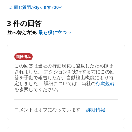
コ
メ
同じ質問があります
(20+)
ン
ト
3 件の回答
は
あ
並べ替え方法:
最も役に立つ
り
ま
せ
ん
削除済み
この回答は当社の行動規範に違反したため削除
されました。 アクションを実行する前にこの回
答を手動で報告したか、自動検出機能により特
定しました。 詳細については、当社の
行動規範
を参照してください。
コメントはオフになっています。
詳細情報