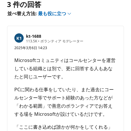
ト
3 件の回答
は
あ
並べ替え方法:
最も役に立つ
り
ま
せ
kt-1688
ん
評
113.5K
•
ボランティア モデレーター
価
2025年3月6日 14:23
の
ポ
イ
Microsoftコミュニティはコールセンターを運営
ン
ト
している組織とは別で、更に回答する人もあな
たと同じユーザーです。
PCに関わる仕事をしていたり、また過去にコー
ルセンター等でサポート経験のあった方などが
「わかる範囲」で善意のボランティアでお答え
する場を Microsoftが設けているだけです。
「ここに書き込めば誰かが何かをしてくれる」