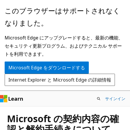
メ
このブラウザーはサポートされなく
イ
なりました。
ン
コ
Microsoft Edge にアップグレードすると、最新の機能、
ン
セキュリティ更新プログラム、およびテクニカル サポー
テ
トを利用できます。
ン
ツ
Microsoft Edge をダウンロードする
に
Internet Explorer と Microsoft Edge の詳細情報
ス
キ
ッ
Learn
サインイン
プ
Microsoft の契約内容の確
認と解約手続きについて