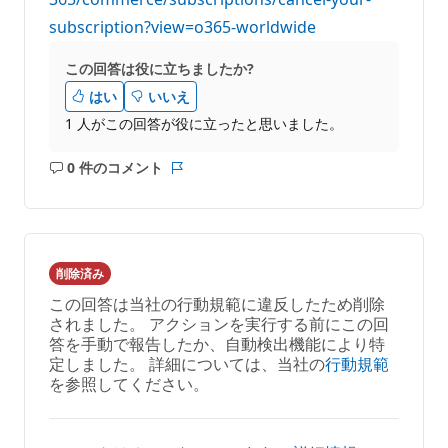
subscription?view=o365-worldwide
この回答は役に立ちましたか?
はい
いいえ
1 人がこの回答が役に立ったと思いました。
0 件のコメント
コ
レ
メ
ポ
ン
ー
ト
ト
は
削除済み
あ
この回答は当社の行動規範に違反したため削除
り
されました。 アクションを実行する前にこの回
ま
答を手動で報告したか、自動検出機能により特
せ
定しました。 詳細については、当社の
行動規範
ん
を参照してください。