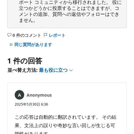
ポート コミュニティから移行されました。 役に
立つかどうかに投票することはできますが、コ
メントの追加、質問への返信やフォローはでき
ません。
0 件のコメント
レポート
コ
メ
同じ質問があります
ン
ト
1 件の回答
は
あ
並べ替え方法:
最も役に立つ
り
ま
せ
ん
Anonymous
2025年5月30日 6:36
この応答は自動的に翻訳されています。 その結
果、文法上の誤りや奇妙な言い回しが生じる可
能性があります。