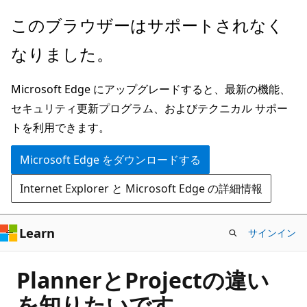
メ
このブラウザーはサポートされなく
イ
なりました。
ン
コ
Microsoft Edge にアップグレードすると、最新の機能、
ン
セキュリティ更新プログラム、およびテクニカル サポー
テ
トを利用できます。
ン
ツ
Microsoft Edge をダウンロードする
に
Internet Explorer と Microsoft Edge の詳細情報
ス
キ
ッ
Learn
サインイン
プ
PlannerとProjectの違い
を知りたいです。