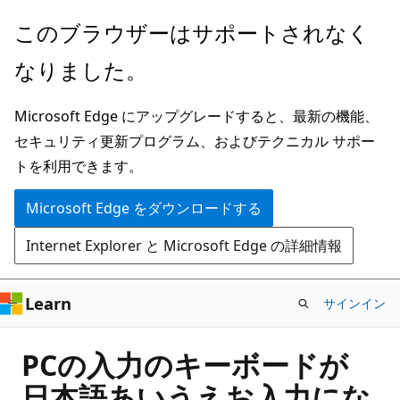
メ
このブラウザーはサポートされなく
イ
なりました。
ン
コ
Microsoft Edge にアップグレードすると、最新の機能、
ン
セキュリティ更新プログラム、およびテクニカル サポー
テ
トを利用できます。
ン
ツ
Microsoft Edge をダウンロードする
に
Internet Explorer と Microsoft Edge の詳細情報
ス
キ
ッ
Learn
サインイン
プ
PCの入力のキーボードが
日本語あいうえお入力にな