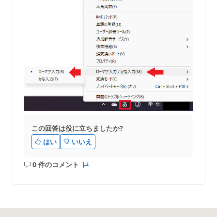
この回答は役に立ちましたか?
はい
いいえ
0 件のコメント
コ
レ
メ
ポ
ン
ー
ト
ト
は