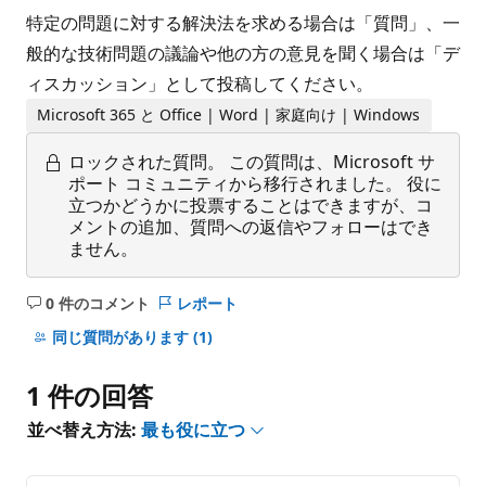
特定の問題に対する解決法を求める場合は「質問」、一
般的な技術問題の議論や他の方の意見を聞く場合は「デ
ィスカッション」として投稿してください。
Microsoft 365 と Office | Word | 家庭向け | Windows
ロックされた質問。
この質問は、Microsoft サ
ポート コミュニティから移行されました。 役に
立つかどうかに投票することはできますが、コ
メントの追加、質問への返信やフォローはでき
ません。
0 件のコメント
レポート
コ
メ
同じ質問があります
(1)
ン
ト
1 件の回答
は
あ
並べ替え方法:
最も役に立つ
り
ま