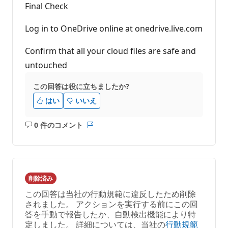
Final Check
Log in to OneDrive online at onedrive.live.com
Confirm that all your cloud files are safe and
untouched
この回答は役に立ちましたか?
はい
いいえ
0 件のコメント
コ
レ
メ
ポ
ン
ー
ト
ト
は
削除済み
あ
この回答は当社の行動規範に違反したため削除
り
されました。 アクションを実行する前にこの回
ま
答を手動で報告したか、自動検出機能により特
せ
定しました。 詳細については、当社の
行動規範
ん