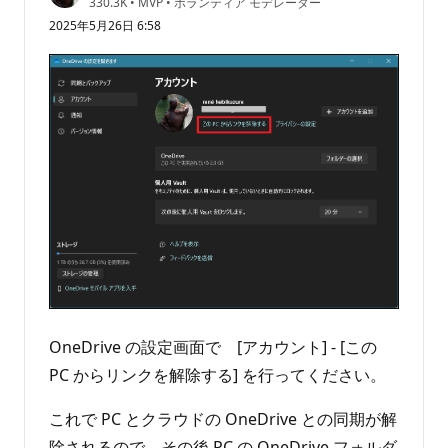
評
330.3K
•
MVP
•
ボランティア モデレーター
価
2025年5月26日 6:58
の
ポ
イ
ン
ト
OneDrive の設定画面で [アカウント] - [この
PC からリンクを解除する] を行ってください。
これで PC とクラウドの OneDrive との同期が解
除されるので、その後 PC の OneDrive フォルダ