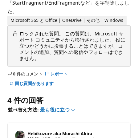
「StartFragment/EndFragmentなど」を字削除しまし
た。
Microsoft 365 と Office | OneDrive | その他 | Windows
ロックされた質問。
この質問は、Microsoft サ
ポート コミュニティから移行されました。 役に
立つかどうかに投票することはできますが、コ
メントの追加、質問への返信やフォローはでき
ません。
0 件のコメント
レポート
コ
メ
同じ質問があります
ン
ト
4 件の回答
は
あ
並べ替え方法:
最も役に立つ
り
ま
せ
Hebikuzure aka Murachi Akira
ん