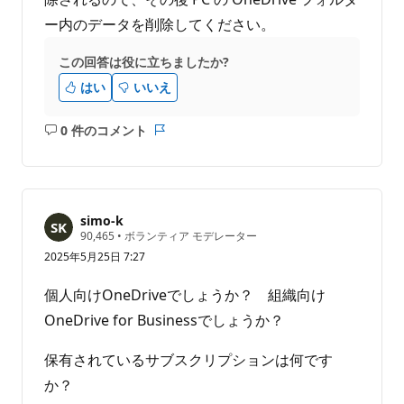
ー内のデータを削除してください。
この回答は役に立ちましたか?
はい
いいえ
0 件のコメント
コ
レ
メ
ポ
ン
ー
ト
ト
は
simo-k
あ
評
90,465
•
ボランティア モデレーター
価
り
2025年5月25日 7:27
の
ま
ポ
せ
イ
個人向けOneDriveでしょうか？ 組織向け
ン
ん
ト
OneDrive for Businessでしょうか？
保有されているサブスクリプションは何です
か？