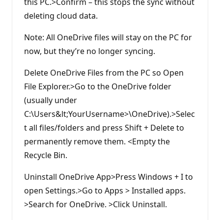
this PC.>Confirm – this stops the sync without
deleting cloud data.
Note: All OneDrive files will stay on the PC for
now, but they’re no longer syncing.
Delete OneDrive Files from the PC so Open
File Explorer.>Go to the OneDrive folder
(usually under
C:\Users&lt;YourUsername>\OneDrive).>Selec
t all files/folders and press Shift + Delete to
permanently remove them. <Empty the
Recycle Bin.
Uninstall OneDrive App>Press Windows + I to
open Settings.>Go to Apps > Installed apps.
>Search for OneDrive. >Click Uninstall.