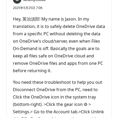
あ
り
2025年5月25日 7:06
ま
せ
Hey, 英治須田! My name is Jason. In my
ん
translation, it is to safely delete OneDrive data
from a specific PC without deleting the data
on OneDrive’s cloud/server, even when Files
On-Demand is off. Basically the goals are to
keep all files safe on OneDrive cloud and
remove OneDrive files and apps from one PC
before returning it.
You need these troubleshoot to help you out
Disconnect OneDrive from the PC, need to
Click the OneDrive icon in the system tray
(bottom-right). >Click the gear icon ⚙️️ >
Settings.> Go to the Account tab.>Click Unlink