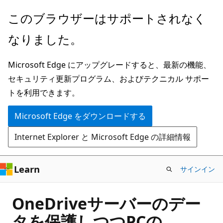
メ
このブラウザーはサポートされなく
イ
なりました。
ン
コ
Microsoft Edge にアップグレードすると、最新の機能、
ン
セキュリティ更新プログラム、およびテクニカル サポー
テ
トを利用できます。
ン
ツ
Microsoft Edge をダウンロードする
に
Internet Explorer と Microsoft Edge の詳細情報
ス
キ
ッ
Learn
サインイン
プ
OneDriveサーバーのデー
タを保護しつつPCの