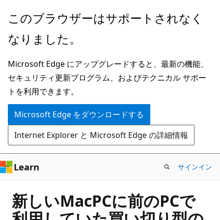
メ
このブラウザーはサポートされなく
イ
なりました。
ン
コ
Microsoft Edge にアップグレードすると、最新の機能、
ン
セキュリティ更新プログラム、およびテクニカル サポー
テ
トを利用できます。
ン
ツ
Microsoft Edge をダウンロードする
に
Internet Explorer と Microsoft Edge の詳細情報
ス
キ
ッ
Learn
サインイン
プ
新しいMacPCに前のPCで
利用していた買い切り型の