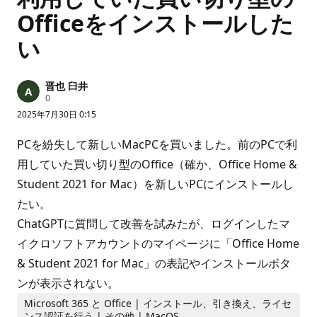
Officeをインストールした
い
晋也 臼井
評
0
価
2025年7月30日 0:15
の
ポ
イ
PCを紛失して新しいMacPCを買いました。前のPCで利
ン
ト
用していた買い切り型のOffice（確か、Office Home &
Student 2021 for Mac）を新しいPCにインストールし
たい。
ChatGPTに質問して改善を試みたが、ログインしたマ
イクロソフトアカウントのマイページに「Office Home
& Student 2021 for Mac」の表記やインストールボタ
ンが表示されない。
Microsoft 365 と Office | インストール、引き換え、ライセ
ンス認証を行う | その他 | MacOS