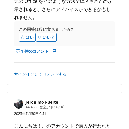
元の Office をどのような方法で購入されたのか
示されると、さらにアドバイスができるかもし
れません。
この回答は役に立ちましたか?
はい
いいえ
1 件のコメント
こ
レ
の
ポ
回
ー
答
ト
サインインしてコメントする
の
コ
メ
ン
ト
Jeronimo Fuerte
評
44,485
•
独立アドバイザー
を
価
2025年7月30日 0:51
表
の
ポ
示
イ
こんにちは！このアカウントで購入が行われた
す
ン