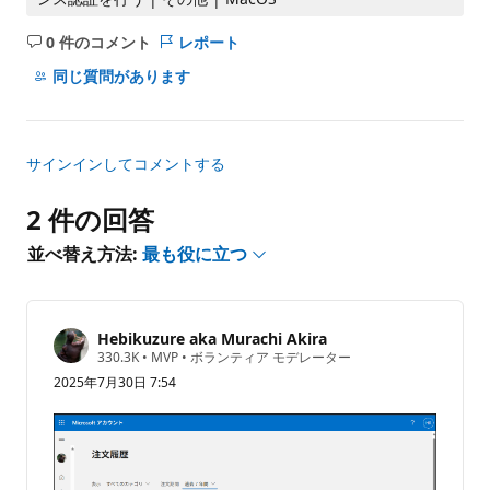
0 件のコメント
レポート
コ
メ
同じ質問があります
ン
ト
は
サインインしてコメントする
あ
り
2 件の回答
ま
せ
並べ替え方法:
最も役に立つ
ん
Hebikuzure aka Murachi Akira
評
330.3K
•
MVP
•
ボランティア モデレーター
価
2025年7月30日 7:54
の
ポ
イ
ン
ト