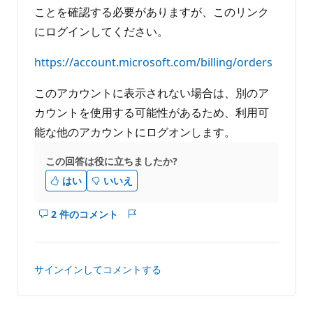
る
ト
ことを確認する必要がありますが、このリンク
にログインしてください。
https://account.microsoft.com/billing/orders
このアカウントに表示されない場合は、別のア
カウントを使用する可能性があるため、利用可
能な他のアカウントにログオンします。
この回答は役に立ちましたか?
はい
いいえ
2 件のコメント
こ
レ
の
ポ
回
ー
答
ト
サインインしてコメントする
の
コ
メ