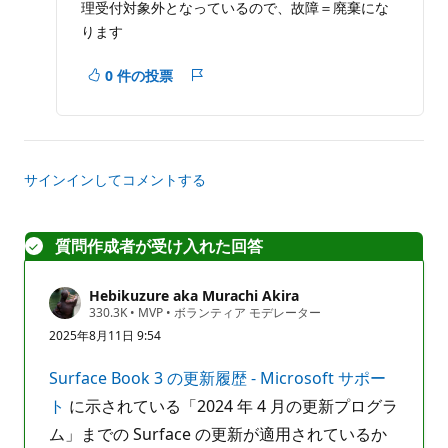
理受付対象外となっているので、故障＝廃棄にな
る
ります
0 件の投票
レ
ポ
ー
ト
サインインしてコメントする
質問作成者が受け入れた回答
Hebikuzure aka Murachi Akira
評
330.3K
•
MVP
•
ボランティア モデレーター
価
2025年8月11日 9:54
の
ポ
イ
Surface Book 3 の更新履歴 - Microsoft サポー
ン
ト
ト
に示されている「2024 年 4 月の更新プログラ
ム」までの Surface の更新が適用されているか