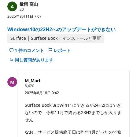
敬悟 高山
評
20
価
2025年8月11日 7:07
の
ポ
イ
Windows10の22H2へのアップデートができない
ン
ト
Surface | Surface Book | インストールと更新
1 件のコメント
レポート
こ
の
同じ質問があります
question
の
コ
M_Marl
メ
評
8,420
価
ン
2025年8月18日 0:42
の
ト
ポ
イ
を
Surface Book 3はWin11にできるが24H2にはでき
ン
非
ないので、今年11月で終わる23H2までしか入りま
ト
表
せん
示
に
なお、サービス提供終了日は昨年1月だったので修
す