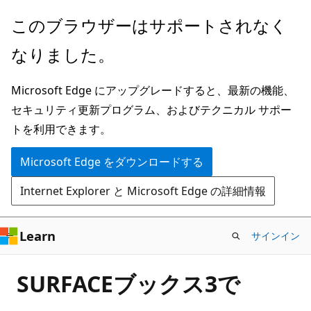
メ
このブラウザーはサポートされなく
イ
なりました。
ン
コ
Microsoft Edge にアップグレードすると、最新の機能、
ン
セキュリティ更新プログラム、およびテクニカル サポー
テ
トを利用できます。
ン
ツ
Microsoft Edge をダウンロードする
に
Internet Explorer と Microsoft Edge の詳細情報
ス
キ
ッ
Learn
サインイン
プ
SURFACEブックス3で