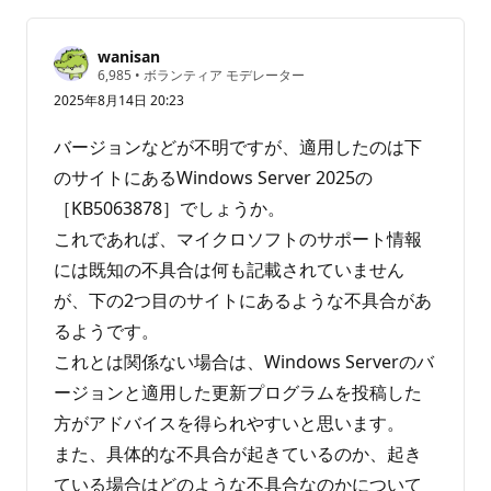
り
ま
せ
wanisan
評
6,985
•
ボランティア モデレーター
ん
価
2025年8月14日 20:23
の
ポ
イ
バージョンなどが不明ですが、適用したのは下
ン
ト
のサイトにあるWindows Server 2025の
［KB5063878］でしょうか。
これであれば、マイクロソフトのサポート情報
には既知の不具合は何も記載されていません
が、下の2つ目のサイトにあるような不具合があ
るようです。
これとは関係ない場合は、Windows Serverのバ
ージョンと適用した更新プログラムを投稿した
方がアドバイスを得られやすいと思います。
また、具体的な不具合が起きているのか、起き
ている場合はどのような不具合なのかについて