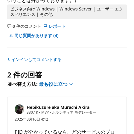
いうことは分かっております。）
ビジネス向け Windows | Windows Server | ユーザー エク
スペリエンス | その他
0 件のコメント
レポート
コ
メ
同じ質問があります
(4)
ン
ト
は
サインインしてコメントする
あ
り
2 件の回答
ま
せ
並べ替え方法:
最も役に立つ
ん
Hebikuzure aka Murachi Akira
評
330.1K
•
MVP
•
ボランティア モデレーター
価
2025年8月16日 4:12
の
ポ
イ
PID が分かっているなら、どのサービスのプロ