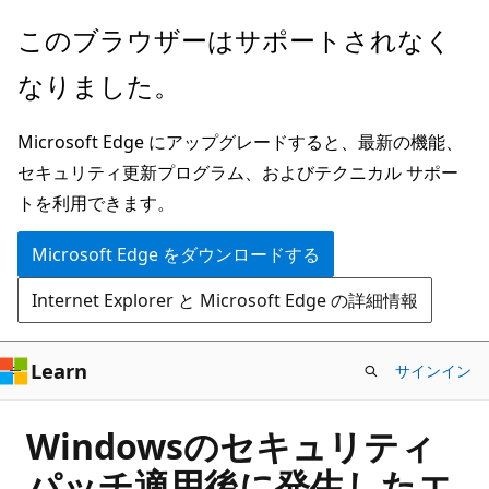
メ
このブラウザーはサポートされなく
イ
なりました。
ン
コ
Microsoft Edge にアップグレードすると、最新の機能、
ン
セキュリティ更新プログラム、およびテクニカル サポー
テ
トを利用できます。
ン
ツ
Microsoft Edge をダウンロードする
に
Internet Explorer と Microsoft Edge の詳細情報
ス
キ
ッ
Learn
サインイン
プ
Windowsのセキュリティ
パッチ適用後に発生したエ