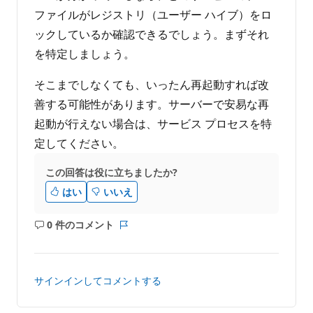
ン
ト
ファイルがレジストリ（ユーザー ハイブ）をロ
ックしているか確認できるでしょう。まずそれ
を特定しましょう。
そこまでしなくても、いったん再起動すれば改
善する可能性があります。サーバーで安易な再
起動が行えない場合は、サービス プロセスを特
定してください。
この回答は役に立ちましたか?
はい
いいえ
0 件のコメント
コ
レ
メ
ポ
ン
ー
ト
ト
サインインしてコメントする
は
あ