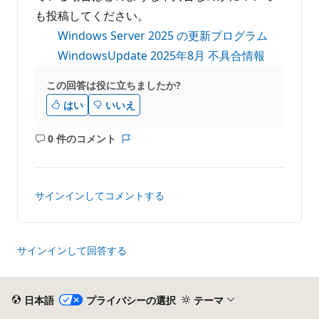
も投稿してください。
Windows Server 2025 の更新プログラム
WindowsUpdate 2025年
8
月 不具合情報
この回答は役に立ちましたか?
はい
いいえ
0 件のコメント
コ
レ
メ
ポ
ン
ー
ト
ト
サインインしてコメントする
は
あ
り
ま
サインインして回答する
せ
ん
日本語
プライバシーの選択
テーマ