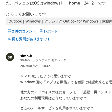
ト
た。パソコンはOSはwindows11 home 24H2 です
よろしくお願いします
Outlook | Windows | クラシック Outlook for Windows | 家
2 件のコメント
レポート
こ
の
同じ質問があります
(1)
question
の
コ
simo-k
メ
評
90,465
•
ボランティア モデレーター
価
ン
2025年8月28日 10:42
の
ト
ポ
イ
を
＞ 2019だったように思いますが
ン
非
Windows側の「アプリと機能」でも種類は確認出来ると
ト
表
示
他の方のアドバイスの様にセーフモード起動、再インスト
に
あなたの利用環境はどうなっていますか？
す
る
どこのメールサービスを利用されていますか？