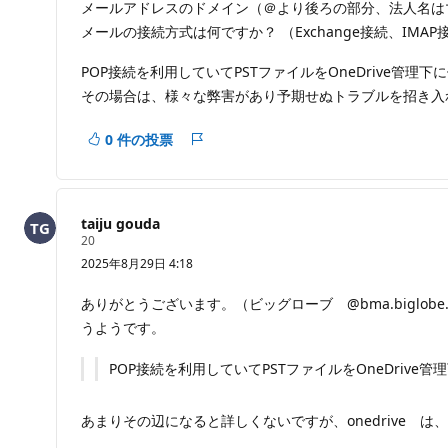
メールアドレスのドメイン（＠より後ろの部分、法人名は
メールの接続方式は何ですか？ （Exchange接続、IMAP
POP接続を利用していてPSTファイルをOneDrive管理
その場合は、様々な弊害があり予期せぬトラブルを招き入
0 件の投票
レ
ポ
ー
ト
taiju gouda
評
20
価
2025年8月29日 4:18
の
ポ
イ
ありがとうございます。（ビッグローブ @bma.biglobe.n
ン
うようです。
ト
POP接続を利用していてPSTファイルをOneDriv
あまりその辺になると詳しくないですが、onedrive 