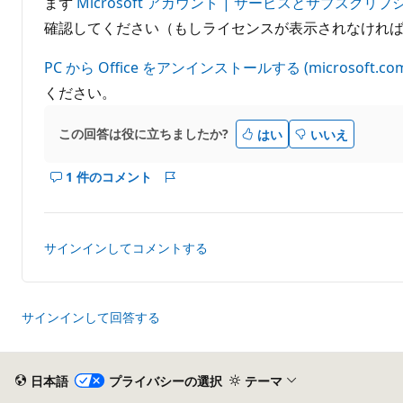
まず
Microsoft アカウント | サービスとサブスクリプ
確認してください（もしライセンスが表示されなけれ
PC から Office をアンインストールする (microsoft.co
ください。
この回答は役に立ちましたか?
はい
いいえ
1 件のコメント
こ
レ
の
ポ
回
ー
答
ト
サインインしてコメントする
の
コ
メ
ン
サインインして回答する
ト
を
表
日本語
プライバシーの選択
テーマ
示