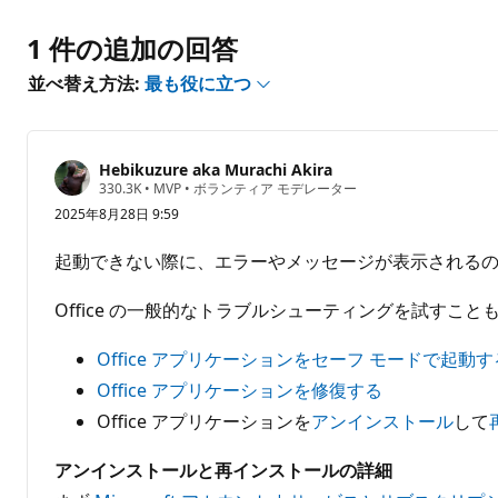
ン
1 件の追加の回答
ト
を
並べ替え方法:
最も役に立つ
表
示
す
る
Hebikuzure aka Murachi Akira
評
330.3K
•
MVP
•
ボランティア モデレーター
価
2025年8月28日 9:59
の
ポ
イ
起動できない際に、エラーやメッセージが表示される
ン
ト
Office の一般的なトラブルシューティングを試すこと
Office アプリケーションをセーフ モードで起動す
Office アプリケーションを修復する
Office アプリケーションを
アンインストール
して
アンインストールと再インストールの詳細