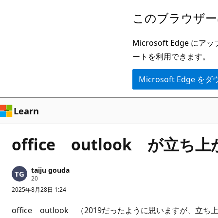
メ
このブラウザー
イ
ン
Microsoft Ed
コ
ートを利用できます。
ン
Microsoft Edge
テ
ン
ツ
Learn
に
ス
office outlook が立ち
キ
ッ
taiju gouda
プ
評
20
価
2025年8月28日 1:24
の
ポ
イ
office outlook （2019だったように思いま
ン