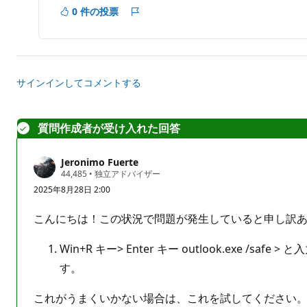
0 件の投票
レ
ポ
ー
ト
サインインしてコメントする
質問作成者が受け入れた回答
Jeronimo Fuerte
評
44,485
•
独立アドバイザー
価
2025年8月28日 2:00
の
ポ
イ
こんにちは！この状況で問題が発生していると申し訳
ン
ト
Win+R キー> Enter キー outlook.exe 
す。
これがうまくいかない場合は、これを試してください