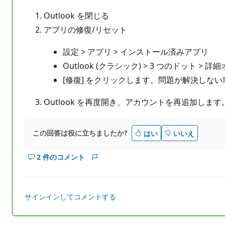
Outlook を閉じる
アプリの修復/リセット
設定 > アプリ > インストール済みアプリ
Outlook (クラシック) > 3 つのドット >
[修復] をクリックします。問題が解決しない
Outlook を再度開き、アカウントを再追加します
この回答は役に立ちましたか?
はい
いいえ
2 件のコメント
こ
レ
の
ポ
回
ー
答
ト
サインインしてコメントする
の
コ
メ